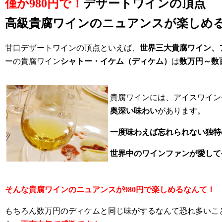
僅か980円で！
デザートワインの頂点
高級貴腐ワインのニュアンスが楽しめ
甘口デザートワインの頂点といえば、
世界三大貴腐ワイン、
ーの貴腐ワイン
シャトー・イケム（ディケム）
は
数万円～数
貴腐ワインには、アイスワイン
奥深い味わい
があります。
一度味わえば忘れられない独特
世界中のワインファンが愛して
そんな貴腐ワインのニュアンスが980円で楽しめるなんて！
もちろん数万円のディケムと同じ味がするなんて恐れ多いこ