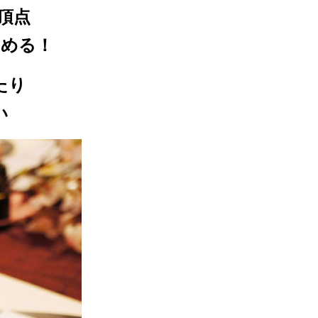
頂点
しめる！
たり
い