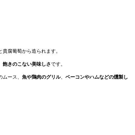
と貴腐葡萄から造られます。
、飽きのこない美味しさ
です。
のムース、
魚や鶏肉のグリル
、
ベーコンやハムなどの燻製し