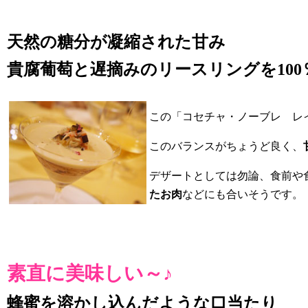
天然の糖分が凝縮された甘み
貴腐葡萄と遅摘みのリースリングを100
この「コセチャ・ノーブレ レ
このバランスがちょうど良く、
デザートとしては勿論、食前や
たお肉
などにも合いそうです。
素直に美味しい～♪
蜂蜜を溶かし込んだような口当たり