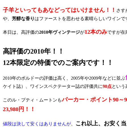
子羊といってもあなどってはいけません！！
さす
や、
芳醇な香り
はファーストを思わせる素晴らしいワインで
12本のみ
本日は、高評価の
2010年ヴィンテージ
が
ですが在
高評価の2010年！！
12本限定の特価でのご案内です！！
2010年のボルドーの評価は高く、2005年や2009年などに並ぶ
ケイト誌）、ワインスペクテーター誌の評価共に
98点
という
パーカー・ポイント90～9
このル・プティ・ムートンも
23,980円！！
これ以上、お安く当
値段は決して安くはありませんが
、