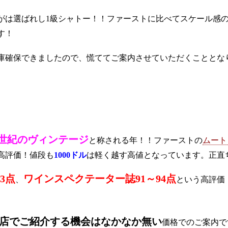
がは選ばれし1級シャトー！！ファーストに比べてスケール感
す！
庫確保できましたので、慌ててご案内させていただくこととな
世紀のヴィンテージ
と称される年！！ファーストの
ムート
高評価！値段も
1000ドル
は軽く越す高値となっています。正直
3点
ワインスペクテーター誌91～94点
、
という高評価
店でご紹介する機会はなかなか無い
価格でのご案内で