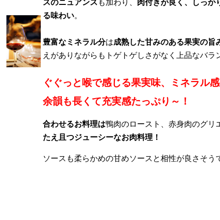
スのニュアンス
も加わり、
肉付きが良く、しっか
る味わい
。
豊富なミネラル分
は
成熟した甘みのある果実の旨
えがありながらもトゲトゲしさがなく上品なバラ
ぐぐっと喉で感じる果実味
、ミネラル感
余韻も長くて充実感たっぷり～！
合わせるお料理は
鴨肉のロースト、赤身肉のグリ
たえ且つジューシーなお肉料理！
ソースも柔らかめの甘めソースと相性が良さそう