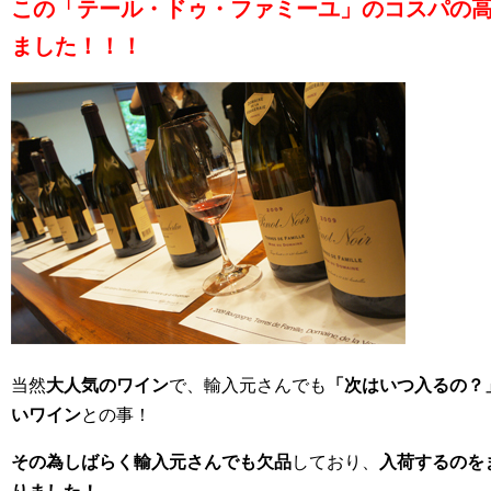
この「テール・ドゥ・ファミーユ」のコスパの
ました！！！
当然
大人気のワイン
で、輸入元さんでも
「次はいつ入るの？
いワイン
との事！
その為しばらく輸入元さんでも欠品
しており、
入荷するのを