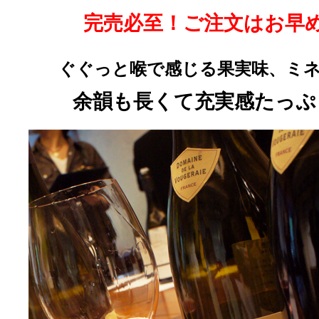
完売必至！ご注文はお早
ぐぐっと喉で感じる果実味
、ミ
余韻も長くて充実感たっぷ