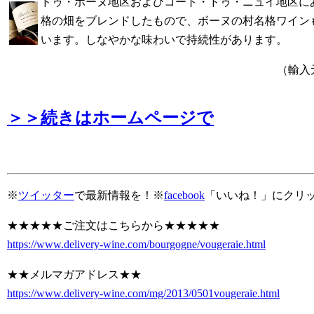
ドゥ・ボーヌ地区およびコート・ドゥ・ニュイ地区に
格の畑をブレンドしたもので、ボーヌの村名格ワイン
います。しなやかな味わいで持続性があります。
（輸入
＞＞続きはホームページで
※
ツイッター
で最新情報を！※
facebook
「いいね！」にクリ
★★★★★ご注文はこちらから★★★★★
https://www.delivery-wine.com/bourgogne/vougeraie.html
★★メルマガアドレス★★
https://www.delivery-wine.com/mg/2013/0501vougeraie.html