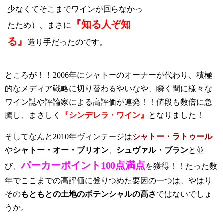
少なくてそこまでワインが回らなかっ
『知る人ぞ知
たため）、まさに
る』
造り手だったのです。
ところが！！2006年にシャトーのオーナーが代わり、積極
的なメディア戦略に切り替わるやいなや、瞬く間に様々な
ワイン誌や評論家による高評価が連発！！値段も数倍に急
騰し、まさしく
『シンデレラ・ワイン』
となりました！
そしてなんと2010年ヴィンテージは
シャトー・ラトゥール
や
シャトー・オー・ブリオン
、
シュヴァル・ブラン
と並
パーカーポイント100点満点
び、
を獲得！！たった数
年でここまでの高評価に登りつめた要因の一つは、やはり
その
もともとの土地のポテンシャルの高さ
ではないでしょ
うか。