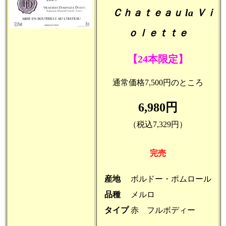
Ｃｈａｔｅａｕ la Ｖｉ
ｏｌｅｔｔｅ
【24本限定】
通常価格7,500円のところ
6,980円
（税込7,329円）
完売
産地
ボルドー・ポムロール
品種
メルロ
タイプ
赤 フルボディー