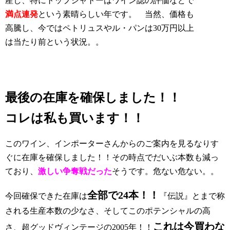
産し、特にトップシャトーはワイン誌の評価などで
満点連発
という素晴らしい年です。 当然、価格も
高騰し、今ではペトリュスやル・パンは30万円以上
は当たり前という状況。。
最後の在庫を確保しました！！
コレは私も買います！！
このワイン、インポーターさんからのご案内を見るなりす
ぐに在庫を確保しました！！その時点でだいぶ本数も減っ
ており、
激しい争奪戦だった
そうです。危ない危ない。。
全部で24本！！
今回確保できた在庫は
『伝説』とまで称
される生産本数の少なさ、そしてこのポテンシャルの高
これは今買わな
さ、超グッドヴィンテージの2005年！！