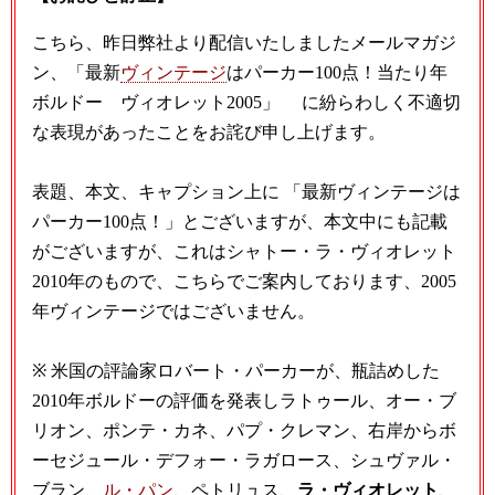
こちら、昨日弊社より配信いたしましたメールマガジ
ン、「最新
ヴィンテージ
はパーカー100点！当たり年
ボルドー ヴィオレット2005」 に紛らわしく不適切
な表現があったことをお詫び申し上げます。
表題、本文、キャプション上に 「最新ヴィンテージは
パーカー100点！」とございますが、本文中にも記載
がございますが、これはシャトー・ラ・ヴィオレット
2010年のもので、こちらでご案内しております、2005
年ヴィンテージではございません。
※ 米国の評論家ロバート・パーカーが、瓶詰めした
2010年ボルドーの評価を発表しラトゥール、オー・ブ
リオン、ポンテ・カネ、パプ・クレマン、右岸からボ
ーセジュール・デフォー・ラガロース、シュヴァル・
ブラン、
ル・パン
、ペトリュス、
ラ・ヴィオレット
、