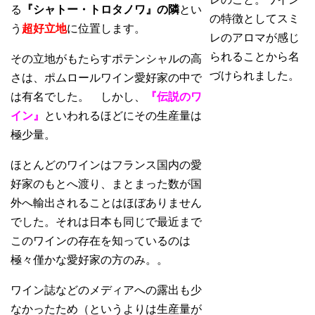
る
『シャトー・トロタノワ』の隣
とい
の特徴としてスミ
う
超好立地
に位置します。
レのアロマが感じ
られることから名
その立地がもたらすポテンシャルの高
づけられました。
さは、ポムロールワイン愛好家の中で
は有名でした。 しかし、
『伝説のワ
イン』
といわれるほどにその生産量は
極少量。
ほとんどのワインはフランス国内の愛
好家のもとへ渡り、まとまった数が国
外へ輸出されることはほぼありません
でした。それは日本も同じで最近まで
このワインの存在を知っているのは
極々僅かな愛好家の方のみ。。
ワイン誌などのメディアへの露出も少
なかったため（というよりは生産量が