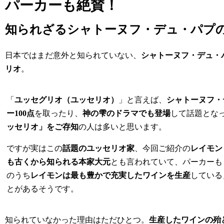
パーカーも絶賛！
知られざるシャトーヌフ・デュ・パプ
日本ではまだ意外と知られていない、
シャトーヌフ・デュ・
リオ
。
「
ユッセグリオ（ユッセリオ）
」と言えば、
シャトーヌフ・
ー100点
を取ったり、
神の雫のドラマでも登場
して話題とな
ッセリオ」をご存知
の人は多いと思います。
ですが実はこの
話題のユッセリオ家
、今回ご紹介の
レイモン
も古くから知られる本家大元
とも言われていて、パーカーも
のうち
レイモンは最も豊かで充実したワインを生産
している
とがあるそうです。
知られていなかった理由はただひとつ。
生産したワインの殆