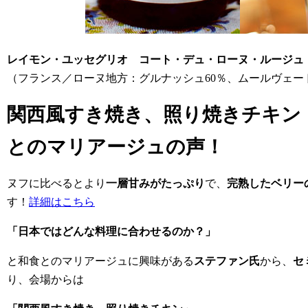
レイモン・ユッセグリオ コート・デュ・ローヌ・ルージュ
（フランス／ローヌ地方：グルナッシュ60％、ムールヴェー
関西風すき焼き、照り焼きチキン
とのマリアージュの声！
ヌフに比べるとより
一層甘みがたっぷり
で、
完熟したベリー
す！
詳細はこちら
「日本ではどんな料理に合わせるのか？」
と和食とのマリアージュに興味がある
ステファン氏
から、
セ
り、会場からは