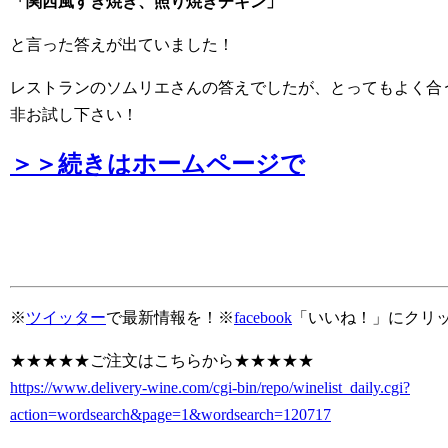
「関西風すき焼き、照り焼きチキン」
と言った答えが出ていました！
レストランのソムリエさんの答えでしたが、とってもよく合
非お試し下さい！
＞＞続きはホームページで
※
ツイッター
で最新情報を！※
facebook
「いいね！」にクリ
★★★★★ご注文はこちらから★★★★★
https://www.delivery-wine.com/cgi-bin/repo/winelist_daily.cgi?
action=wordsearch&page=1&wordsearch=120717