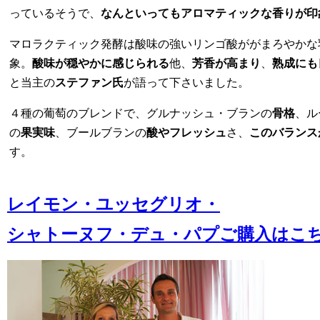
っているそうで、
なんといってもアロマティックな香りが印
マロラクティック発酵は酸味の強いリンゴ酸ががまろやかな
象。
酸味が穏やかに感じられる
他、
芳香が高まり
、
熟成にも
と当主の
ステファン氏
が語って下さいました。
４種の葡萄のブレンドで、グルナッシュ・ブランの
骨格
、ル
の
果実味
、ブールブランの
酸やフレッシュ
さ、
このバランス
す。
レイモン・ユッセグリオ・
シャトーヌフ・デュ・パプご購入はこ