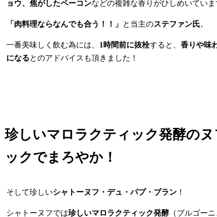
ョウ、焦がしたペーコン
などの複雑な香りがひしめいていま
「肉料理ならなんでも合う！！」
と当主の
ステファン氏
。
一番美味しく飲む為には、
1時間前に抜栓
すると、
香りや味
になる
とのアドバイスも頂きました！
珍しいマロラクティック発酵の
ヌ
ックでまろやか！
そして珍しい
シャトーヌフ・デュ・パプ・ブラン
！
シャトーヌフでは
珍しいマロラクティック発酵
（ブルゴーニ