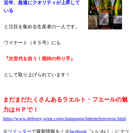
近年、急速にクオリティが上昇して
いる
と注目を集める生産者の一人です。
ワイナート（６５号）にも
『次世代を担う！期待の作り手』
として取り上げられています！
まだまだたくさんあるラエルト・フエールの魅
力はＨＰで！
https://www.delivery-wine.com/champagne/lahertefreresrose.html
※
ツイッター
で最新情報を！※
facebook
「いいね！」にクリ