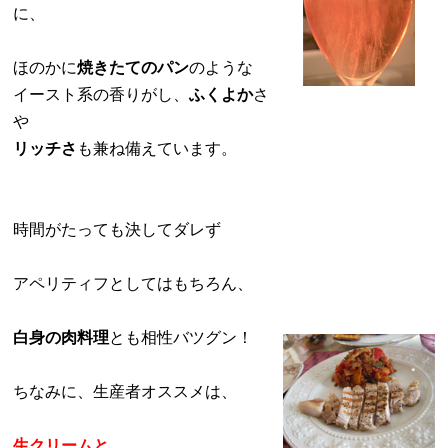
に、
ほのかに
焼きたてのパン
のような
イースト系の香りがし、
ふくよか
さ
や
リッチさ
も兼ね備えています。
時間がたっても決してダレず
アペリティフとしてはもちろん、
白身の肉料理
とも相性バツグン！
ちなみに、生産者オススメは、
生クリームと