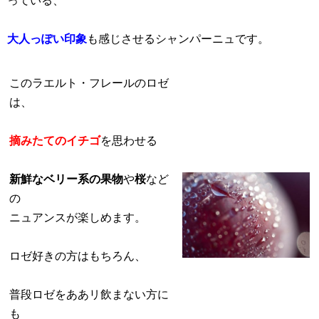
っている、
大人っぽい印象
も感じさせるシャンパーニュです。
このラエルト・フレールのロゼ
は、
摘みたてのイチゴ
を思わせる
新鮮なベリー系の果物
や
桜
など
の
ニュアンスが楽しめます。
ロゼ好きの方はもちろん、
普段ロゼをああリ飲まない方に
も