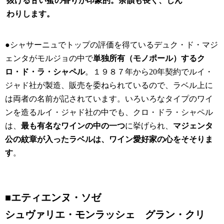
抜ける甘い蜜の香りが印象的。余韻も長く、じん
わりします。
●シャサーニュでトップの評価を得ているデュク・ド・マジ
ェンタがモルジョの中で
単独所有（モノポール）するク
ロ・ド・ラ・シャペル
。１９８７年から20年契約でルイ・
ジャド社が製造、販売を委ねられているので、ラベル上に
は両者の名前が記されています。いろいろなタイプのワイ
ンを造るルイ・ジャド社の中でも、クロ・ドラ・シャペル
は、
最も有名なワインの中の一つ
に挙げられ、
マジェンタ
公の紋章が入ったラベルは、ワイン愛好家の心をそそりま
す
。
■エティエンヌ・ソゼ
シュヴァリエ・モンラッシェ グラン・クリ