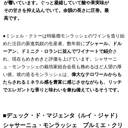
が響いています。ぐっと凝縮していて酸や果実味が
その甘さを抑え込んでいて。余韻の長さに圧巻。最
高です。
●ミシェル・クトーは特級畑モンラッシェのワインを造り始
めた注目の新進気鋭の生産者。数年前に
ブシャール、ドル
ーアン、ドミニク・ロランに並んでワイナートで紹介
さ
れ、現在もめきめきと評価を上げています。シャサーニ
ュ・モンラッシェの栽培家組合会長も務めるほど人望の厚
い彼。彼の造るモンラッシェは、
偉大なテロワールからも
たらされるミネラル感を豊富に感じさせながらも、リッチ
でエレガントな香りと味わいを兼ね備えているそうです。
■デュック・ド・マジェンタ（ルイ・ジャド）
シャサーニュ・モンラッシェ プルミエ・クリ