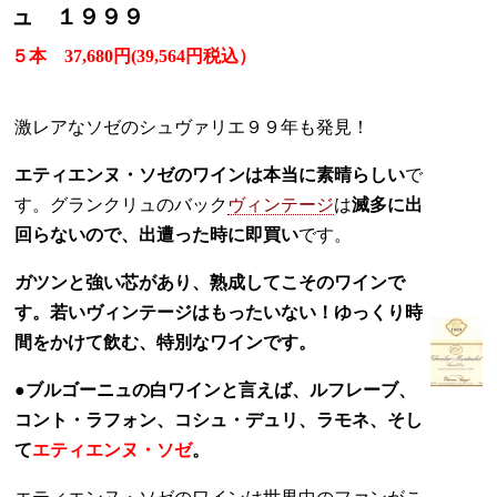
ュ １９９９
５本
37,680円
(39,564円税込）
激レアなソゼのシュヴァリエ９９年も発見！
エティエンヌ・ソゼのワインは本当に素晴らしい
で
す。グランクリュのバック
ヴィンテージ
は
滅多に出
回らないので、出遭った時に即買い
です。
ガツンと強い芯があり、熟成してこそのワインで
す。若いヴィンテージはもったいない！ゆっくり時
間をかけて飲む、特別なワインです。
●
ブルゴーニュの白ワインと言えば、ルフレーブ、
コント・ラフォン、コシュ・デュリ、ラモネ、そし
て
エティエンヌ・ソゼ
。