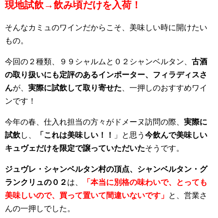
現地試飲→飲み頃だけを入荷！
そんなカミュのワインだからこそ、美味しい時に開けたい
もの。
今回の２種類、９９シャルムと０２シャンベルタン、
古酒
の取り扱いにも定評のあるインポーター、フィラディスさ
ん
が、
実際に試飲して取り寄せた
、一押しのおすすめワイ
ンです！
今年の春、仕入れ担当の方々がドメーヌ訪問の際、
実際に
試飲
し、
「これは美味しい！！
」と思う
今飲んで美味しい
キュヴェだけを限定で譲っていただいた
そうです。
ジュヴレ・シャンベルタン村の頂点、シャンベルタン・グ
ランクリュの０２
は、
「本当に別格の味わいで、とっても
美味しいので、買って置いて間違いないです」
と、営業さ
んの一押しでした。