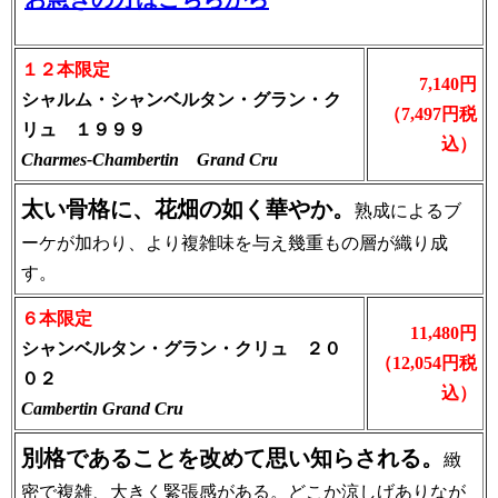
１２本限定
7,140円
シャルム・シャンベルタン・グラン・ク
（7,497円税
リュ １９９９
込）
Charmes-Chambertin Grand Cru
太い骨格に、花畑の如く華やか。
熟成によるブ
ーケが加わり、より複雑味を与え幾重もの層が織り成
す。
６本限定
11,480円
シャンベルタン・グラン・クリュ ２０
（12,054円税
０２
込）
Cambertin Grand Cru
別格であることを改めて思い知らされる。
緻
密で複雑、大きく緊張感がある。どこか涼しげありなが