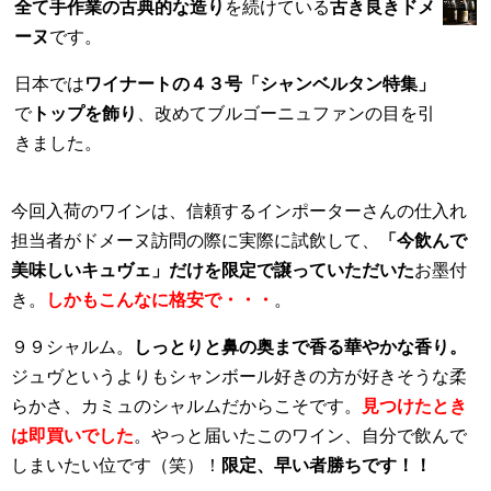
全て手作業の古典的な造り
を続けている
古き良きドメ
ーヌ
です。
日本では
ワイナートの４３号「シャンベルタン特集」
で
トップを飾り
、改めてブルゴーニュファンの目を引
きました。
今回入荷のワインは、信頼するインポーターさんの仕入れ
担当者がドメーヌ訪問の際に実際に試飲して、
「今飲んで
美味しいキュヴェ」だけを限定で譲っていただいた
お墨付
き。
しかもこんなに格安で・・・
。
９９シャルム。
しっとりと鼻の奥まで香る華やかな香り。
ジュヴというよりもシャンボール好きの方が好きそうな柔
らかさ、カミュのシャルムだからこそです。
見つけたとき
は即買いでした
。やっと届いたこのワイン、自分で飲んで
しまいたい位です（笑）！
限定、早い者勝ちです！！