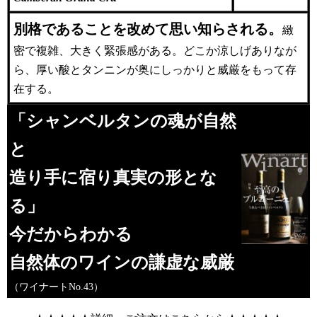
別格であることを改めて思い知らされる。
緻
密で複雑、大きく緊張感がある。どこか涼しげありなが
ら、厚い酸とタンニンが奥にしっかりと威厳をもって存
在する。
「シャンベルタンの魂が自然
と
造り手に宿り真実の形とな
る」
今だからわかる
自然体のワインの謙虚な威厳
（ワイナートNo.43）