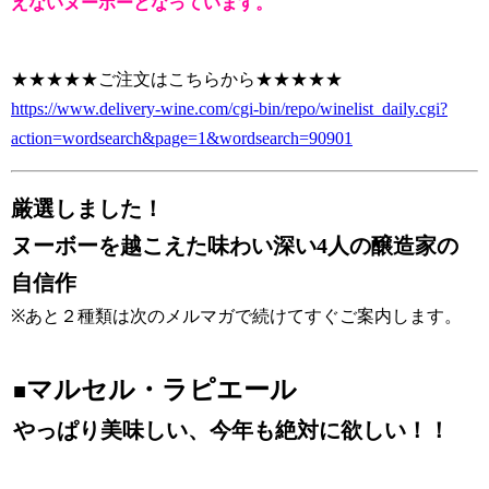
えないヌーボーとなっています。
★★★★★ご注文はこちらから★★★★★
https://www.delivery-wine.com/cgi-bin/repo/winelist_daily.cgi?
action=wordsearch&page=1&wordsearch=90901
厳選しました！
ヌーボーを越こえた味わい深い4人の醸造家の
自信作
※あと２種類は次のメルマガで続けてすぐご案内します。
マルセル・ラピエール
■
やっぱり美味しい、今年も絶対に欲しい！！