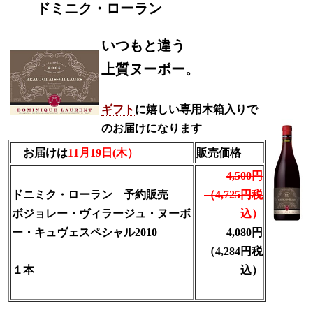
ドミニク・ローラン
いつもと違う
上質ヌーボー。
ギフト
に嬉しい専用木箱入りで
のお届けになります
お届けは
11月19日(木）
販売価格
4,500円
ドニミク・ローラン 予約販売
（4,725円税
ボジョレー・
ヴィラージュ
・ヌーボ
込）
ー・キュヴェスペシャル2010
4,080円
（4,284円税
１本
込）