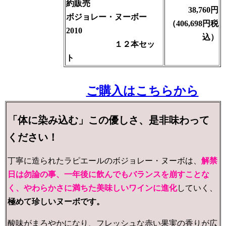
約販売
38,760円
ボジョレー・ヌーボー
（406,698円税
2010
込）
１２本セッ
ト
ご購入はこちらから
「体に染み込む」この優しさ、是非味わって
ください！
丁寧に造られた
ラピエールのボジョレー・ヌーボは、
解禁
日は勿論の事、一年後に飲んでもバランスを崩すことな
く、やわらかさに満ちた美味しいワインに進化
していく、
極めて珍しいヌーボです。
酸味がまろやかになり、フレッシュな赤い果実の香りが広