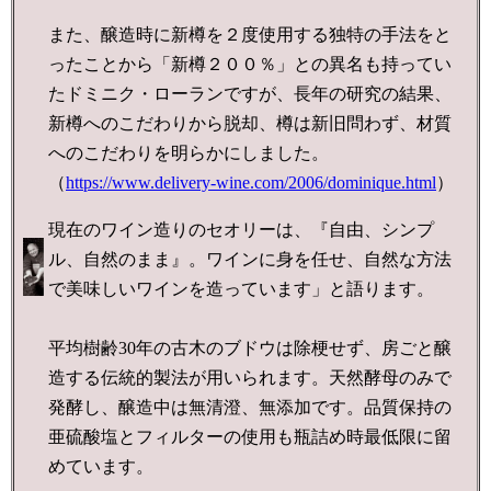
ま
た、醸造時に新樽を２度使用する独特の手法をと
ったことから「新樽２００％」との異名も持ってい
たドミニク・ローランですが、長年の研究の結果、
新樽へのこだわりから脱却、樽は新旧問わず、材質
へのこだわりを明らかにしました。
（
https://www.delivery-wine.com/2006/dominique.html
）
現在のワイン造りのセオリーは、『自由、シンプ
ル、自然のまま』。ワインに身を任せ、自然な方法
で美味しいワインを造っています」と語ります。
平均樹齢30年の古木のブドウは除梗せず、房ごと醸
造する伝統的製法が用いられます。天然酵母のみで
発酵し、醸造中は無清澄、無添加です。品質保持の
亜硫酸塩とフィルターの使用も瓶詰め時最低限に留
めています。