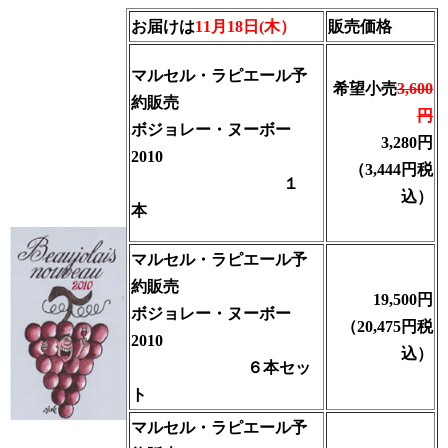
お届けは
11月18日(木）
販売価格
マルセル・ラピエール予
希望小売
3,600
約販売
円
ボジョレー・ヌーボー
3
,280円
2010
（3,444円税
１
込）
本
マルセル・ラピエール予
約販売
19,500円
ボジョレー・ヌーボー
（20,475円税
2010
込）
６本セッ
ト
マルセル・ラピエール予