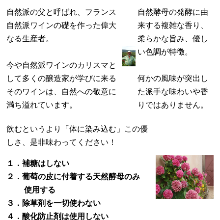
自然派の父と呼ばれ、フランス
自然酵母の発酵に由
自然派ワインの礎を作った偉大
来する複雑な香り、
なる生産者。
柔らかな旨み、優し
い色調が特徴。
今や自然派ワインのカリスマと
して多くの醸造家が学びに来る
何かの風味が突出し
そのワインは、自然への敬意に
た派手な味わいや香
満ち溢れています。
りではありません。
飲むというより「体に染み込む」この優
しさ、是非味わってください！
１．補糖はしない
２．葡萄の皮に付着する天然酵母のみ
使用する
３．除草剤を一切使わない
４．酸化防止剤は使用しない