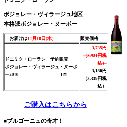
ドミニク・ローラン
ボジョレー・ヴィラージュ地区
本格派ボジョレー・ヌーボー
お届けは
11月18日(木）
販売価格
3,735円
（3,921円税
ドニミク・ローラン 予約販売
込）
ボジョレー・
ヴィラージュ
・
ヌーボ
3,180円
ー2010
1本
（3,339円税
込）
ご購入はこちらから
■
ブルゴーニュの奇才！