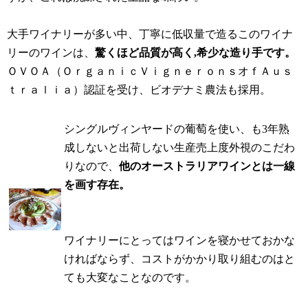
大手ワイナリーが多い中、丁寧に低収量で造るこのワイナ
リーのワインは、
驚くほど品質が高く,希少な造り手です。
ＯＶＯＡ（ＯｒｇａｎｉｃＶｉｇｎｅｒｏｎｓオｆＡｕｓ
ｔｒａｌｉａ）認証を受け、ビオデナミ農法も採用。
シングルヴィンヤードの葡萄を使い、も3年熟
成しないと出荷しない生産売上度外視のこだわ
りなので、
他のオーストラリアワインとは一線
を画す存在。
ワイナリーにとってはワインを寝かせておかな
ければならず、コストがかかり取り組むのはと
ても大変なことなのです。