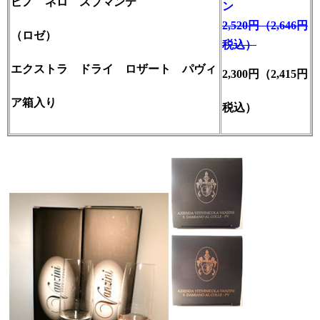
ピノ ネロ スプマンテ
ン
2,520円（2,646円
（ロゼ）
税込）
エクストラ ドライ ロザート パヴィ
2,300円（2,415円
ア
箱入り
箱入り
税込）