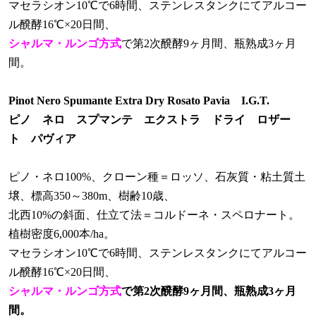
マセラシオン10℃で6時間、ステンレスタンクにてアルコー
ル醗酵16℃×20日間、
シャルマ・ルンゴ方式
で第2次醗酵9ヶ月間、瓶熟成3ヶ月
間。
Pinot Nero Spumante Extra Dry Rosato Pavia I.G.T.
ピノ ネロ スプマンテ エクストラ ドライ ロザー
ト パヴィア
ピノ・ネロ100%、クローン種＝ロッソ、石灰質・粘土質土
壌、標高350～380m、樹齢10歳、
北西10%の斜面、仕立て法＝コルドーネ・スペロナート。
植樹密度6,000本/ha。
マセラシオン10℃で6時間、ステンレスタンクにてアルコー
ル醗酵16℃×20日間、
シャルマ・ルンゴ方式
で第2次醗酵9ヶ月間、瓶熟成3ヶ月
間。