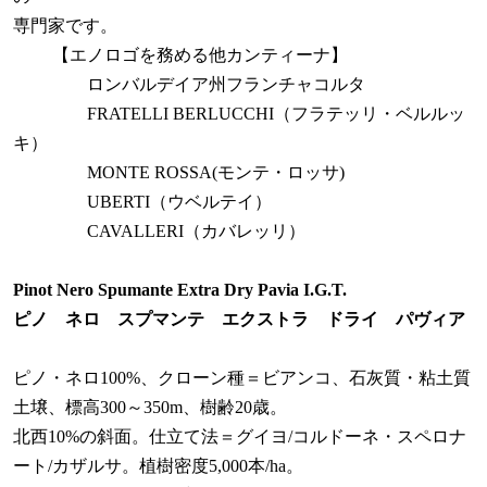
専門家です。
【エノロゴを務める他カンティーナ】
ロンバルデイア州フランチャコルタ
FRATELLI BERLUCCHI（フラテッリ・ベルルッ
キ）
MONTE ROSSA(モンテ・ロッサ)
UBERTI（ウベルテイ）
CAVALLERI（カバレッリ）
Pinot Nero Spumante Extra Dry Pavia I.G.T.
ピノ ネロ スプマンテ エクストラ ドライ パヴィア
ピノ・ネロ100%、クローン種＝ビアンコ、石灰質・粘土質
土壌、標高300～350m、樹齢20歳。
北西10%の斜面。仕立て法＝グイヨ/コルドーネ・スペロナ
ート/カザルサ。植樹密度5,000本/ha。