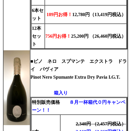
6本セ
189円お得！
12
,780
円（13,419円税込）
ット
12本
セッ
756円お得！
25,200円 （26,460円税込）
ト
■
ピノ ネロ スプマンテ エクストラ ドラ
イ パヴィア
Pinot Nero
Spumante Extra Dry Pavia I.G.T.
箱入り
特別販売価格
８月一杯
箱代０円キャンペ
ーン！！
2,340円 （2,457円税込）