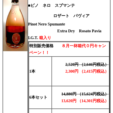
■
ピノ ネロ スプマンテ
ロザート
パヴィア
Pinot Nero
Spumante
Extra Dry
Rosato
Pavia
I.G.T.
箱入り
特別販売価格
８月一杯
箱代０円キャン
ペーン！！
2,520円 （2,646円税込）
1本
2,300円 （2,415円税込）
14,880円 （15,624円税込）
6本セット
13,620円 （14,301円税込）