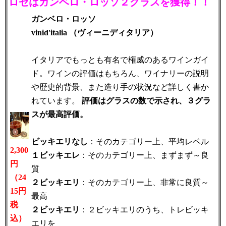
ロゼはガンベロ・ロッソ２グラスを獲得！！
ガンベロ・ロッソ
vinid'italia （ヴィーニディタリア）
イタリアでもっとも有名で権威のあるワインガイ
ド。ワインの評価はもちろん、ワイナリーの説明
や歴史的背景、また造り手の状況など詳しく書か
れています。
評価はグラスの数で示され、３グラ
スが最高評価。
ビッキエリなし
：そのカテゴリー上、平均レベル
2,300
１ビッキエレ
：そのカテゴリー上、まずまず～良
円
質
（24
２ビッキエリ
：そのカテゴリー上、非常に良質～
15円
最高
税
２ビッキエリ
：２ビッキエリのうち、トレビッキ
込）
エリを