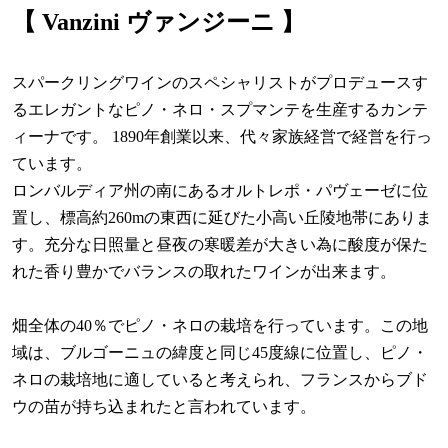
【 Vanzini
ヴァンジーニ
】
スパークリングワインのスペシャリストがプロデュースす
るエレガントなピノ・ネロ・スプマンテを生産するカンテ
ィーナです。 1890年創業以来、代々家族経営で経営を行っ
ています。
ロンバルディア州の南にあるオルトレポ・パヴェーゼに位
置し、標高約260mの東西に延びた小高い丘陵地帯にありま
す。充分な日照量と昼夜の寒暖差が大きい為に酸度が保た
れた香り豊かでバランスの取れたワインが出来ます。
畑全体の40％でピノ・ネロの栽培を行っています。この地
域は、ブルゴーニュの緯度と同じ45度線に位置し、ピノ・
ネロの栽培地に適していると考えられ、フランスからブド
ウの苗が持ち込まれたと言われています。