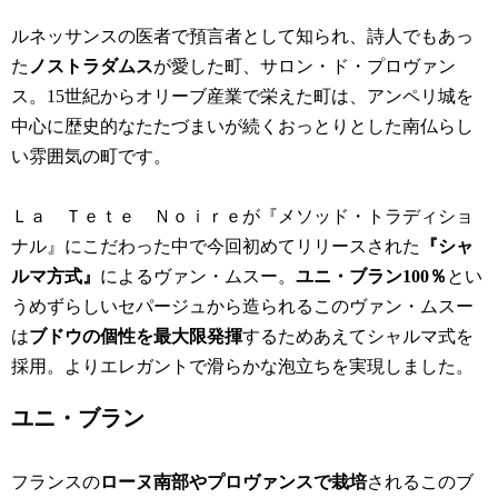
ルネッサンスの医者で預言者として知られ、詩人でもあっ
た
ノストラダムス
が愛した町、サロン・ド・プロヴァン
ス。15世紀からオリーブ産業で栄えた町は、アンペリ城を
中心に歴史的なたたづまいが続くおっとりとした南仏らし
い雰囲気の町です。
Ｌａ Ｔｅｔｅ Ｎｏｉｒｅが『メソッド・トラディショ
ナル』にこだわった中で今回初めてリリースされた
『シャ
ルマ方式』
によるヴァン・ムスー。
ユニ・ブラン100％
とい
うめずらしいセパージュから造られるこのヴァン・ムスー
は
ブドウの個性を最大限発揮
するためあえてシャルマ式を
採用。よりエレガントで滑らかな泡立ちを実現しました。
ユニ・ブラン
フランスの
ローヌ南部やプロヴァンスで栽培
されるこのブ