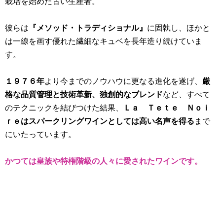
栽培を始めた古い生産者。
彼らは
『メソッド・トラディショナル』
に固執し、ほかと
は一線を画す優れた繊細なキュベを長年造り続けていま
す。
１９７６年
より今までのノウハウに更なる進化を遂げ、
厳
格な品質管理と技術革新、独創的なブレンド
など、すべて
のテクニックを結びつけた結果、
Ｌａ Ｔｅｔｅ Ｎｏｉ
ｒｅはスパークリングワインとしては高い名声を得る
まで
にいたっています。
かつては皇族や特権階級の人々に愛されたワインです。