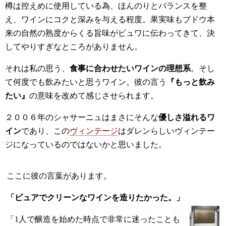
樽は控えめに使用している為、ほんのりとバランスを整
え、ワインにコクと深みを与える程度。果実味もブドウ本
来の自然の熟度からくる旨味がピュワに伝わってきて、決
してやりすぎなところがありません。
それは私の思う、
食事に合わせたいワインの理想系
。そし
て何度でも飲みたいと思うワイン。彼の言う
『もっと飲み
たい』
の意味を改めて感じさせられます。
２００６年のシャサーニュはまさにそんな
優しさ溢れるワ
イン
であり、この
ヴィンテージ
はダレンらしいヴィンテー
ジになっているのではないかと思いました。
ここに彼の言葉があります。
「ピュアでクリーンなワインを造りたかった。」
「1人で醸造を始めた時点で非常に迷ったことも