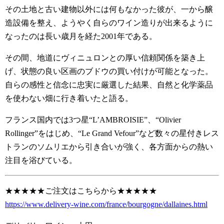
その土地と古い建物以外には何もなかった彼が、一から醸
造設備を整え、ようやく自らのワイン造りが出来るように
なったのは長い歳月を経た2001年である。
その間、地道にヴィニュロンとの厚い信頼関係を築き上
げ、状態の良い区画のブドウの買い付けが可能となった。
自らの感性と信念に忠実に厳選した結果、自然と化学薬品
を使わない畑に行き着いたと語る。
フランス国内では3つ星“L’AMBROISIE”、“Olivier
Rollinger”をはじめ、“Le Grand Vefour”など数々の星付きレス
トランのソムリエから引き合いが強く、各方面からの熱い
注目を浴びている。
★★★★★ご注文はこちらから★★★★★
https://www.delivery-wine.com/france/bourgogne/dallaines.html