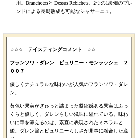
用。Branchotosと Dessus Rebichets、2つの1級畑のブレ
ンドによる長期熟成も可能なシャサーニュ。
☆☆☆
テイスティングコメント
☆☆
フランソワ・ダレン ピュリニー・モンラッシェ ２
００７
優しくナチュラルな味わいが人気のフランソワ・ダレ
ン。
黄色い果実がぎゅっと詰まった凝縮感ある果実はふっ
くらと優しく、ダレンらしい滋味に溢れている。味わ
いに華を添えるのは、素直に表現されたミネラルと
酸。ダレン節とピュリニーらしさが見事に融合した逸