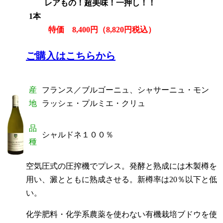
レアもの！超美味！一押し！
！
1本
特価
8,400円（8,820円税込）
ご購入はこちらから
産
フランス／ブルゴーニュ、シャサーニュ・モン
地
ラッシェ・プルミエ・クリュ
品
シャルドネ１００％
種
空気圧式の圧搾機でプレス。発酵と熟成には木製樽を
用い、澱とともに熟成させる。新樽率は20％以下と低
い。
化学肥料・化学系農薬を使わない有機栽培ブドウを使