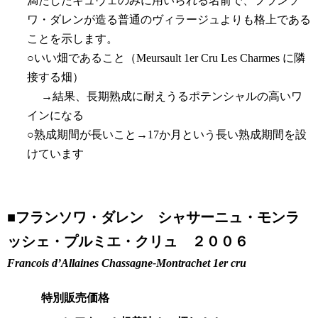
満たしたキュヴェのみに用いられる名前で、フランソ
ワ・ダレンが造る普通のヴィラージュよりも格上である
ことを示します。
○いい畑であること（Meursault 1er Cru Les Charmes に隣
接する畑）
→結果、長期熟成に耐えうるポテンシャルの高いワ
インになる
○熟成期間が長いこと→17か月という長い熟成期間を設
けています
■
フランソワ・ダレン シャサーニュ・モンラ
ッシェ・プルミエ・クリュ ２００６
Francois d’Allaines Chassagne-Montrachet 1er cru
特別販売価格