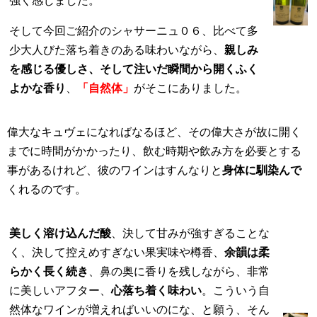
強く感じました。
そして今回ご紹介のシャサーニュ０６、比べて多
少大人びた落ち着きのある味わいながら、
親しみ
を感じる優しさ、そして注いだ瞬間から開くふく
よかな香り
、
「自然体」
がそこにありました。
偉大なキュヴェになればなるほど、その偉大さが故に開く
までに時間がかかったり、飲む時期や飲み方を必要とする
事があるけれど、彼のワインはすんなりと
身体に馴染んで
くれるのです。
美しく溶け込んだ酸
、決して甘みが強すぎることな
く、決して控えめすぎない果実味や樽香、
余韻は柔
らかく長く続き
、鼻の奥に香りを残しながら、非常
に美しいアフター、
心落ち着く味わい
。こういう自
然体なワインが増えればいいのにな、と願う、そん