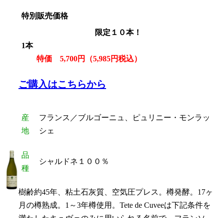
特別販売価格
限定１０本！
1本
特価 5,700円（5,985円税込）
ご購入はこちらから
産
フランス／ブルゴーニュ、ピュリニー・モンラッ
地
シェ
品
シャルドネ１００％
種
樹齢約45年、粘土石灰質、空気圧プレス。樽発酵。17ヶ
月の樽熟成。1～3年樽使用。Tete de Cuveeは下記条件を