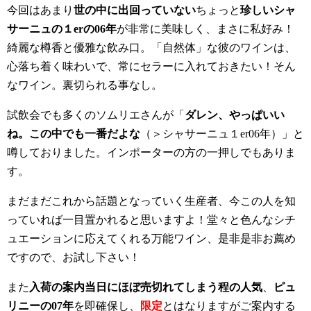
今回はあまり
世の中に出回っていない
ちょっと
珍しいシャ
サーニュの１erの06年
が非常に美味しく、まさに私好み！
綺麗な樽香と優雅な飲み口。「自然体」な彼のワインは、
心落ち着く味わいで、常にセラーに入れておきたい！そん
なワイン。裏切られる事なし。
試飲会でも多くのソムリエさんが「
ダレン、やっぱいい
ね。この中でも一番だよな
（＞シャサーニュ１er06年）」と
噂しておりました。インポーターの方の一押しでもありま
す。
まだまだこれから話題となっていく生産者、今この人を知
っていれば一目置かれると思いますよ！堂々と色んなシチ
ュエーションに応えてくれる万能ワイン、是非是非お薦め
ですので、お試し下さい！
また
入荷の案内当日にほぼ売切れてしまう程の人気
、
ピュ
リニーの07年
を即確保し、
限定
とはなりますがご案内する