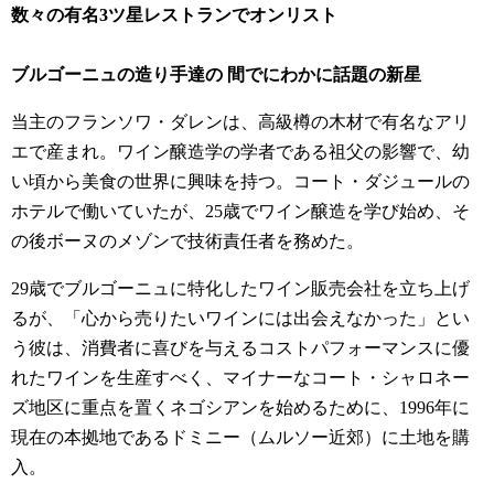
数々の有名3ツ星レストランでオンリスト
ブルゴーニュの造り手達の 間でにわかに話題の新星
当主のフランソワ・ダレンは、高級樽の木材で有名なアリ
エで産まれ。ワイン醸造学の学者である祖父の影響で、幼
い頃から美食の世界に興味を持つ。コート・ダジュールの
ホテルで働いていたが、25歳でワイン醸造を学び始め、そ
の後ボーヌのメゾンで技術責任者を務めた。
29歳でブルゴーニュに特化したワイン販売会社を立ち上げ
るが、「心から売りたいワインには出会えなかった」とい
う彼は、消費者に喜びを与えるコストパフォーマンスに優
れたワインを生産すべく、マイナーなコート・シャロネー
ズ地区に重点を置くネゴシアンを始めるために、1996年に
現在の本拠地であるドミニー（ムルソー近郊）に土地を購
入。