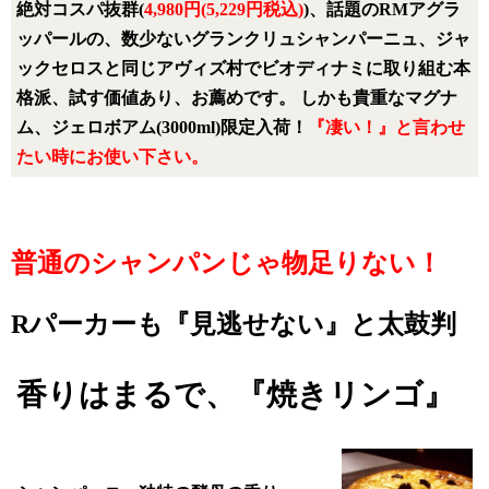
絶対コスパ抜群(
4,980円(5,229円税込)
)、話題のRMアグラ
ッパールの、数少ないグランクリュシャンパーニュ、ジャ
ックセロスと同じアヴィズ村でビオディナミに取り組む本
格派、試す価値あり、お薦めです。 しかも貴重なマグナ
ム、ジェロボアム(3000ml)限定入荷！
『凄い！』と言わせ
たい時にお使い下さい。
普通のシャンパンじゃ物足りない！
Rパーカー
も『見逃せない』と太鼓判
香りはまるで、
『焼きリンゴ』