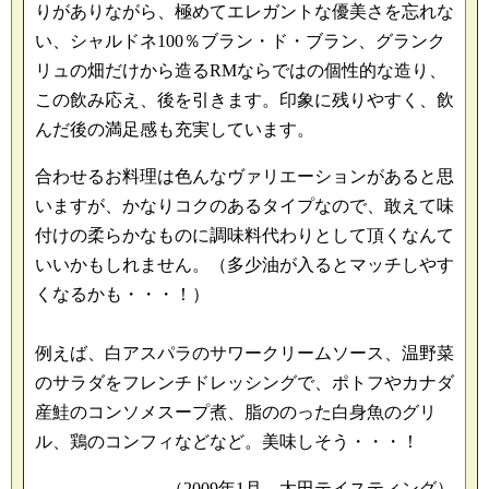
りがありながら、極めてエレガントな優美さを忘れな
い、シャルドネ100％ブラン・ド・ブラン、グランク
リュの畑だけから造るRMならではの個性的な造り、
この飲み応え、後を引きます。印象に残りやすく、飲
んだ後の満足感も充実しています。
合わせるお料理は色んなヴァリエーションがあると思
いますが、かなりコクのあるタイプなので、敢えて味
付けの柔らかなものに調味料代わりとして頂くなんて
いいかもしれません。（多少油が入るとマッチしやす
くなるかも・・・！）
例えば、白アスパラのサワークリームソース、温野菜
のサラダをフレンチドレッシングで、ポトフやカナダ
産鮭のコンソメスープ煮、脂ののった白身魚のグリ
ル、鶏のコンフィなどなど。美味しそう・・・！
（2009年1月 太田テイスティング）