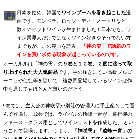
日本を始め、韓国で
ワインブームを巻き起こした
漫
画です。モンペラ、ロッソ・ディ・ノートリなど
数々のヒットワインが生まれました！日本でも、ワ
イン業界人だけではなくワイン好きやそうでない方
までもが、この漫画を読み、
「神の雫」で話題のワ
インを買い求める現象が起こっているのです。
オーカルルは「神の雫」の
９巻と１２巻、２度に渡って取
り上げられた大人気商品
です。手の届きにくい高級ブルゴ
ーニュや使徒等を除いて、複数回登場しているワインは作
中を通してもほとんど無いのだそう。
9巻では、主人公の神咲雫が別荘の管理人に手土産として選
んで登場し、12巻では、ライバルの遠峰一青が、飛行機の
ファーストクラス用としてワインリストを作成した、 とい
うことで登場します。つまり、
「神咲雫」「遠峰一青」の