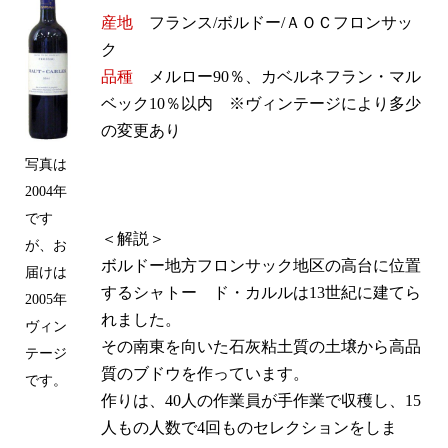
産地
フランス/ボルドー/ＡＯＣフロンサッ
ク
品種
メルロー90％、カベルネフラン・マル
ベック10％以内 ※ヴィンテージにより多少
の変更あり
写真は
2004年
です
＜解説＞
が、お
ボルドー地方フロンサック地区の高台に位置
届けは
するシャトー ド・カルルは13世紀に建てら
2005年
れました。
ヴィン
その南東を向いた石灰粘土質の土壌から高品
テージ
質のブドウを作っています。
です。
作りは、40人の作業員が手作業で収穫し、15
人もの人数で4回ものセレクションをしま