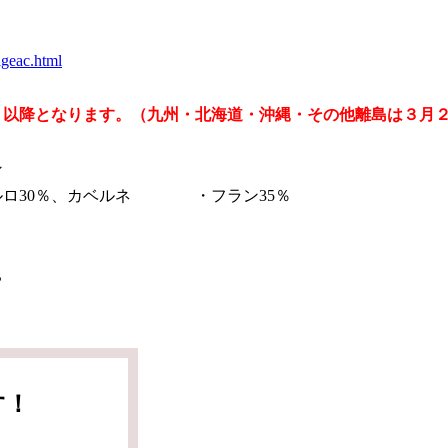
igeac.html
）以降となります。（九州・北海道・沖縄・その他離島は３月
ン
メルロ30％、カベルネ ・フラン35％
級B
す！