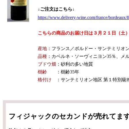
↓ご注文はこちら↓
https://www.delivery-wine.com/france/bordeaux/f
こちらの商品のお届け日は３月２１日（土
産地
：フランス／ボルドー・サンテミリオ
品種
：カベルネ・ソーヴィニヨン35％、
ブドウ畑
：砂利の多い地質
樹齢
：
樹齢35年
格付け
：サンテミリオン地区 第１特別
フィジャックのセカンドが売れてま