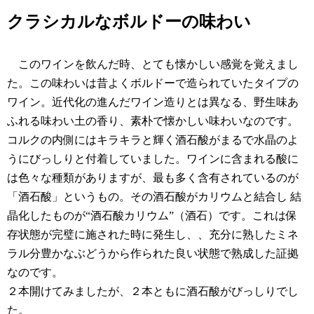
クラシカルなボルドーの味わい
このワインを飲んだ時、とても懐かしい感覚を覚えまし
た。この味わいは昔よくボルドーで造られていたタイプの
ワイン。近代化の進んだワイン造りとは異なる、野生味あ
ふれる味わい土の香り、素朴で懐かしい味わいなのです
。
コルクの内側にはキラキラと輝く酒石酸がまるで水晶のよ
うにびっしりと付着していました。ワインに含まれる酸に
は色々な種類がありますが、最も多く含有されているのが
「酒石酸」というもの。その酒石酸がカリウムと結合し 結
晶化したものが“酒石酸カリウム”（酒石）です。これは保
存状態が完璧に施された時に発生し、、充分に熟したミネ
ラル分豊かなぶどうから作られた良い状態で熟成した証拠
なのです。
２本開けてみましたが、２本ともに酒石酸がびっしりでし
た。