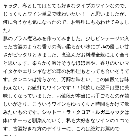
ャック
、私としてはとても好きなタイプのワインなので、
じっくりとワイン単品で味わいたい！！と思いましたが、
何に合うかも気になったので、お料理にもあわせてみまし
た♪
豚のプラム煮込みを作ってみました。少しビンテージの入
った古酒のような香りの高い柔らかい味にブﾗﾑの優しい甘
さがピッタリときました、煮込んだお料理全般によく合う
と思います。柔らかく溶けそうなほほ肉や、香りのいいマ
イタケやエリンギなどの茸のお料理もとっても合いそうで
す。タンニンは滑らかで、芳醇な味わい、この値段では味
わえない、お値打ちワインです！！試飲した翌日は更に美
味しくなっていました。お値段が本当にお手ごろなのが嬉
しいがきり。こういうワインをゆっくりと時間をかけて飲
みたいものです。
シャトー・ラ・クロア・ルガニャック
は
体にすーっと馴染んでいく、私も大好きなワインの１つで
す、古酒好きな方のデイリーに、これは絶対お薦めで