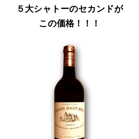
５
大シャトーのセカンドが
この価格！！！