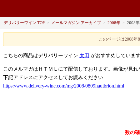
デリバリーワイン TOP
メールマガジン アーカイブ
2008年
2008
>
>
>
このページは2008
こちらの商品はデリバリーワイン
太田
がおすすめしていま
このメルマガはＨＴＭＬにて配信しております。画像が見れ
下記アドレスにアクセスしてお読みください
https://www.delivery-wine.com/mg/2008/0809hautbrion.html
数の確