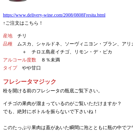
https://www.delivery-wine.com/2008/0808Fresita.html
↑ご注文はこちら！
産地
チリ
品種
ムスカ、シャルドネ、
ソーヴィニヨン・ブラン
、アリ
＋ チロエ島産イチゴ、リモン・デ・ピカ
アルコール度数
８％未満
タイプ
やや甘口
フレシータマジック
栓を開ける前のフレシータの瓶底ご覧下さい。
イチゴの果肉が溜まっているのがご覧いただけますか？
でも、絶対にボトルを振らないで下さいね！
このたっぷり果肉は蓋があいた瞬間に泡とともに瓶の中でフ