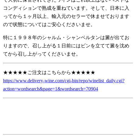
コンディションで熟成を重ねています。そして、日本に入
ってから１ヶ月以上、輸入元のセラーで休ませております
ので状態についてはご安心くださいませ。
特に１９９８年のシャルム・シャンベルタンは澱が出てお
りますので、召し上がる１日前にはビンを立てて澱を沈め
てから召し上がってくださいませ。
★★★★★ご注文はこちらから★★★★★
https://www.delivery-wine.com/cgi-bin/repo/winelist_daily.cgi?
action=wordsearch&page=1&wordsearch=70904