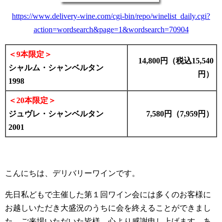
https://www.delivery-wine.com/cgi-bin/repo/winelist_daily.cgi?
action=wordsearch&page=1&wordsearch=70904
＜9本限定＞
14,800円（税込15,540
シャルム・シャンベルタン
円）
1998
＜20本限定＞
ジュヴレ・シャンベルタン
7,580円（7,959円）
2001
こんにちは、デリバリーワインです。
先日私どもで主催した第１回ワイン会には多くのお客様に
お越しいただき大盛況のうちに会を終えることができまし
た。ご来場いただいた皆様、心より感謝申し上げます。あ