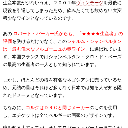
生産本数が少ないうえ、２００１年
ヴィンテージ
を最後に
現役を引退してしまったため、飲みたくても飲めない大変
稀少なワインとなっているのです。
あの
ロバート・パーカー氏からも、「★★★★生産者」の
評価
を受けるだけでなく、この
シャルム・シャンベルタン
は「最も偉大なブルゴーニュの赤ワイン」
に選ばれていま
す。本国フランスではシャンベルタン・クロ・ド・ベーズ
の最高の生産者の一人として知られています。
しかし、ほとんどの樽を有名なネゴシアンに売っているた
め、元詰の量はそれほど多くなく日本では知る人ぞ知る隠
れたドメーヌとなっています。
ちなみに、
コルクはＤＲＣと同じメーカー
のものを使用
し、エチケットは全てベルギーの画家のデザインです。
彼を知る人すべてが、そしてロバート・パーカーまでもが