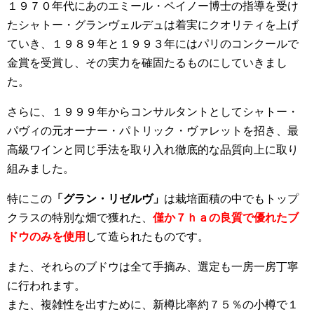
１９７０年代にあのエミール・ペイノー博士の指導を受け
たシャトー・グランヴェルデュは着実にクオリティを上げ
ていき、１９８９年と１９９３年にはパリのコンクールで
金賞を受賞し、その実力を確固たるものにしていきまし
た。
さらに、１９９９年からコンサルタントとしてシャトー・
パヴィの元オーナー・パトリック・ヴァレットを招き、最
高級ワインと同じ手法を取り入れ徹底的な品質向上に取り
組みました。
特にこの
「グラン・リゼルヴ」
は栽培面積の中でもトップ
クラスの特別な畑で獲れた、
僅か７ｈａの良質で優れたブ
ドウのみを使用
して造られたものです。
また、それらのブドウは全て手摘み、選定も一房一房丁寧
に行われます。
また、複雑性を出すために、新樽比率約７５％の小樽で１