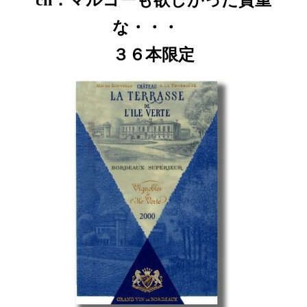
ch．マルゴーも欲しがった貴重
な・・・
３６本限定