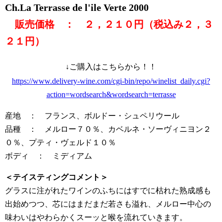
Ch.La Terrasse de l'ile Verte 2000
販売価格 ： ２，２１０円（税込み２，３
２１円）
↓ご購入はこちらから！！
https://www.delivery-wine.com/cgi-bin/repo/winelist_daily.cgi?
action=wordsearch&wordsearch=terrasse
産地 ： フランス、ボルドー・シュペリウール
品種 ： メルロー７０％、カベルネ・ソーヴィニヨン２
０％、プティ・ヴェルド１０％
ボディ ： ミディアム
＜テイスティングコメント＞
グラスに注がれたワインのふちにはすでに枯れた熟成感も
出始めつつ、芯にはまだまだ若さも溢れ、メルロー中心の
味わいはやわらかくスーッと喉を流れていきます。