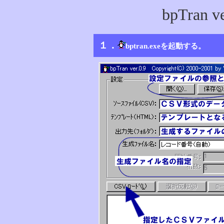
bpTran 
１．
bptran.exeを起動する。