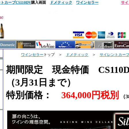
トカーブCS110DV
購入画面
ドメティック
ワインセラー
サイ
ワインセラー
トップ ＞
ドメティック
＞
サイレントカーブC
期間限定 現金特価 CS11
（3月31日まで）
特別価格：
364,000円税別
（3