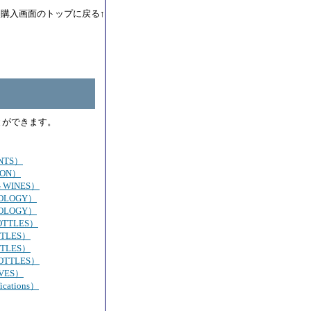
購入画面のトップに戻る↑
とができます。
NTS）
ION）
 WINES）
OLOGY）
OLOGY）
OTTLES）
TLES）
TLES）
OTTLES）
VES）
cations）