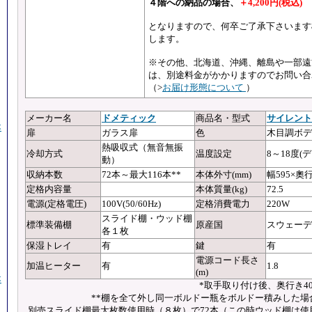
４階への納品の場合、
＋4,200円(税込)
となりますので、何卒ご了承下さいます
します。
※その他、北海道、沖縄、離島や一部遠
は、別途料金がかかりますのでお問い合
（>
お届け形態について
）
メーカー名
ドメティック
商品名・型式
サイレントカ
本
扉
ガラス扉
色
木目調ボデ
熱吸収式（無音無振
冷却方式
温度設定
8～18度
動）
収納本数
72本～最大116本**
本体外寸(mm)
幅595×奧行
定格内容量
本体質量(kg)
72.5
電源(定格電圧)
100V(50/60Hz)
定格消費電力
220W
スライド棚・ウッド棚
標準装備棚
原産国
スウェーデ
各１枚
保湿トレイ
有
鍵
有
電源コード長さ
加温ヒーター
有
1.8
(m)
本
*取手取り付け後、奥行き4
**棚を全て外し同一ボルドー瓶をボルドー積みした場
別売スライド棚最大枚数使用時（８枚）で72本（この時ウッド棚は使