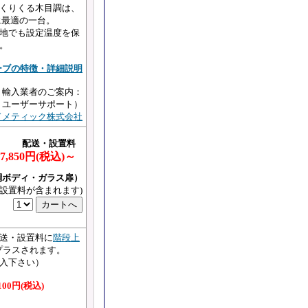
くりくる木目調は、
に最適の一台。
地でも設定温度を保
。
ーブの特徴・詳細説明
・輸入業者のご案内：
・ユーザーサポート）
ドメティック株式会社
配送・設置料
7,850円(税込)～
目調ボディ・ガラス扉）
に設置料が含まれます)
送・設置料に
階段上
がプラスされます。
入下さい）
100円(税込)