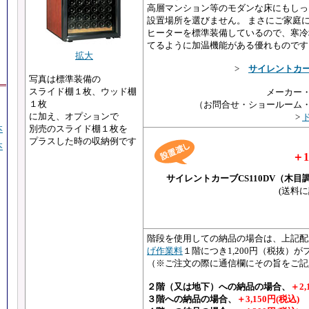
高層マンション等のモダンな床にもしっ
設置場所を選びません。 まさにご家庭
ヒーターを標準装備しているので、寒冷
てるように加温機能がある優れものです
拡大
>
サイレントカ
写真は標準装備の
スライド棚１枚、ウッド棚
メーカー
１枚
（お問合せ・ショールーム
に加え、オプションで
>
本
別売のスライド棚１枚を
プラスした時の収納例です
本
＋1
サイレントカーブCS110DV（木
(送料
階段を使用しての納品の場合は、上記配
げ作業料
１階につき1,200円（税抜）
（※ご注文の際に通信欄にその旨をご記
２階（又は地下）への納品の場合、
＋2,
３階への納品の場合、
＋3,150円(税込)