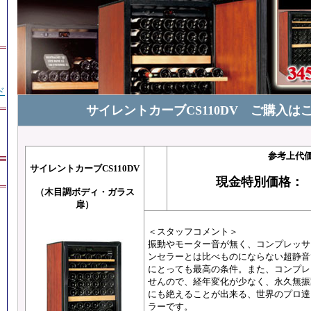
ド
サイレントカーブCS110DV ご購入は
参考上代
サイレントカーブCS110DV
現金特別価格
（木目調ボディ・ガラス
扉）
＜スタッフコメント＞
振動やモーター音が無く、コンプレッサ
ンセラーとは比べものにならない超静音
にとっても最高の条件。また、コンプレ
せんので、経年変化が少なく、永久無振
にも絶えることが出来る、世界のプロ達
ラーです。