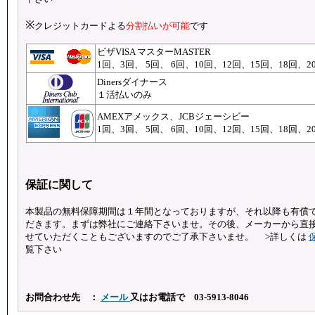
※
クレジットカードよる
分割払いが可能
です
ビザVISA マスターMASTER
1回、3回、 5回、 6回、10回、12回、15回、18回、
Dinersダイナース
１活払いのみ
AMEXアメックス、JCBジェーシビー
1回、3回、 5回、 6回、10回、12回、15回、18回、2
保証に関して
本製品の無料保障期間は１年間となっておりますが、それ以降も有償
だきます。まずは弊社にご連絡下さいませ。その後、メーカーから直
せていただくこともございますのでご了承下さいませ。 >詳しくは
覧下さい
お問合わせ先 ：
メール
又はお電話で 03-5913-8046