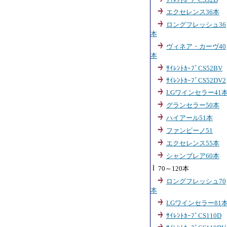
エクセレンス36本
ロングフレッシュ36
本
ヴィネア・カーヴ40
本
ｻｲﾚﾝﾄｶｰﾌﾞCS52BV
ｻｲﾚﾝﾄｶｰﾌﾞCS52DV2
LGワインセラー41
グランセラー50本
ハイアール51本
ファンビーノ51
エクセレンス55本
シャンブレア60本
70～120本
ロングフレッシュ70
本
LGワインセラー81
ｻｲﾚﾝﾄｶｰﾌﾞCS110D