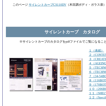
このページ
サイレントカーブCS110DV
（木目調ボディ・ガラス扉）
サイレントカーブ カタログ
※サイレントカーブのカタログをpdfファイルでご覧になるこ
１（表紙）
２（CONTE
３（CREAT
４（AGEING
５（TECHN
６（TECHN
７（34-54B
８（116BOT
９（170BOT
１０（206B
１１（SHEL
１２（Specifi