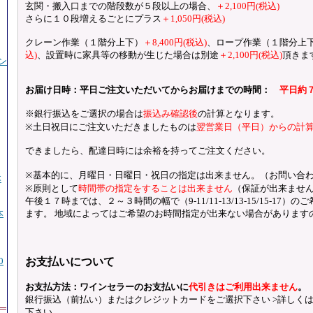
玄関・搬入口までの階段数が５段以上の場合、
＋2,100円(税込)
さらに１０段増えるごとにプラス
＋1,050円(税込)
クレーン作業（１階分上下）
＋8,400円(税込)
、ロープ作業（１階分上
込)
、設置時に家具等の移動が生じた場合は別途
＋2,100円(税込)
頂きま
ン
お届け日時：平日ご注文いただいてからお届けまでの時間：
平日約
※銀行振込をご選択の場合は
振込み確認後
の計算となります。
※土日祝日にご注文いただきましたものは
翌営業日（平日）からの計
できましたら、配達日時には余裕を持ってご注文ください。
※基本的に、月曜日・日曜日・祝日の指定は出来ません。（お問い合
本
※原則として
時間帯の指定をすることは出来ません
（保証が出来ませ
午後１７時までは、２～３時間の幅で（9-11/11-13/13-15/15-17
本
ます。
地域によってはご希望のお時間指定が出来ない場合があります
0
お支払いについて
お支払方法：ワインセラーのお支払いに
代引きはご利用出来ません
。
銀行振込（前払い）またはクレジットカードをご選択下さい >詳しく
下さい