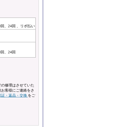
20回、24回 、リボ払い
0回、24回
での修理はさせていた
接お客様にご連絡をさ
保証・返品・交換
をご