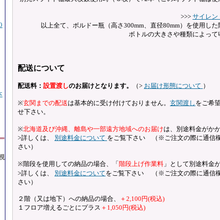
>>>
サイレン
0
以上全て、ボルドー瓶（高さ300mm、直径80mm）を使用し
ボトルの大きさや種類によって
配送について
配送料：
設置渡し
のお届けとなります。
（>
お届け形態について
）
本
※
玄関までの配送
は基本的に受け付けておりません。
玄関渡し
をご希
せ下さい。
※
北海道及び沖縄、離島や一部遠方地域へのお届け
は、別途料金がか
>詳しくは、
別途料金について
をご覧下さい （※ご注文の際に通信
さい）
視
※階段を使用しての納品の場合、「
階段上げ作業料
」として別途料金
>詳しくは、
別途料金について
をご覧下さい
（※ご注文の際に通信
さい）
２階（又は地下）への納品の場合、
＋2,100円(税込)
１フロア増えるごとにプラス
＋1,050円(税込)