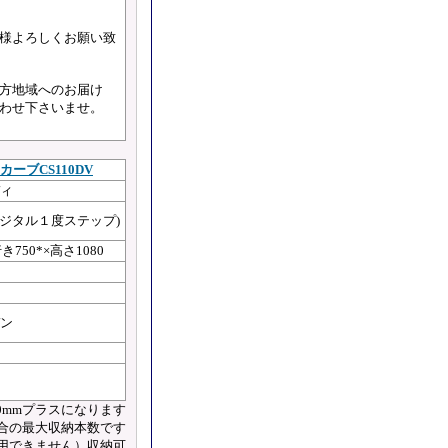
様よろしくお願い致
方地域へのお届け
わせ下さいませ。
ーブCS110DV
ィ
(デジタル１度ステップ)
き750*×高さ1080
ン
0mmプラスになります
合の最大収納本数です
用できません）収納可