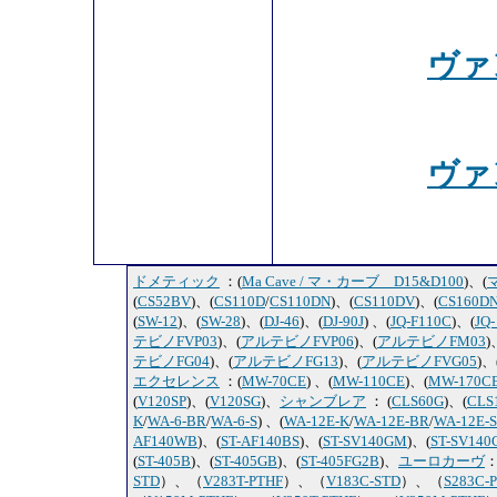
ヴァ
ヴァ
ドメティック
：(
Ma Cave / マ・カーブ D15&D100
)、(
マ
(
CS52BV
)、(
CS110D
/
CS110DN
)、(
CS110DV
)、(
CS160D
(
SW-12
)、(
SW-28
)、(
DJ-46
)、(
DJ-90J
) 、(
JQ-F110C
)、(
JQ
テビノFVP03
)、(
アルテビノFVP06
)、(
アルテビノFM03
)
テビノFG04
)、(
アルテビノFG13
)、(
アルテビノFVG05
)、
エクセレンス
：(
MW-70CE
) 、(
MW-110CE
)、(
MW-170C
(
V120SP
)、(
V120SG
)、
シャンブレア
： (
CLS60G
)、(
CLS
K
/
WA-6-BR
/
WA-6-S
) 、(
WA-12E-K
/
WA-12E-BR
/
WA-12E-S
AF140WB
)、(
ST-AF140BS
)、(
ST-SV140GM
)、(
ST-SV140
(
ST-405B
)、(
ST-405GB
)、(
ST-405FG2B
)、
ユーロカーヴ
：
STD
）、（
V283T-PTHF
）、（
V183C-STD
）、（
S283C-