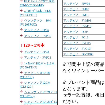
ﾛﾝｸﾞﾌﾚｯｼｭ70本20周年
アルテビノ FPV06
(ST-NV270G-M/P)
アルテビノ FM03
ﾕｰﾛｶｰｳﾞ74本～81本
アルテビノ FM10
(V083-PTHF)
アルテビノ FVM03
ヴァンテック 86本
(V120SP/SG)
アルテビノ FVM10
アルテビノ・FP06
アルテビノ FG04
アルテビノ・FVP06
アルテビノ FG13
アルテビノ FVG05
120～170本
アルテビノ FVG13
アルテビノ・FP02
アルテビノ FG-TB04
アルテビノ・FVP03
※期間中上記の商品
ﾕｰﾛｶｰｳﾞ182本～213本
(
V259-PTHF)
なくワインサーバー
エクセレンス120本
(VF-373C)
※プレゼント商品は
シャンブレア120本
(CLS120 )
となります。
シャンブレア120本ｶﾞﾗｽ
セラー設置後、後日
(CLS120G)
ださい。
シャンブレア120本ｶﾞﾗｽ