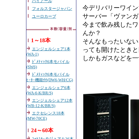
ハイアール
今デリバリーワイン
フォルスタージャパン
サーバー「ヴァンガ
ユーロカーブ
今まで飲み残したワ
んか？
1～18本
そんなもったいない
っても開けたときと
エンジェルシェア1本
(WA-1)
しかもガスなどを一
ﾄﾞﾒﾃｨｯｸ6本モバイル
(SW6)
ﾄﾞﾒﾃｨｯｸ6本モバイル
ﾋｰﾀｰ機能付(DW6-WH/CG)
エンジェルシェア6本
(WA-6-K/BR/S)
エンジェルシェア12本
(WB-12-K/BR/S)
エクセレンス18本
(MW-70CE)
24～60本
ﾌｫﾙｽﾀｰカジュアル26本