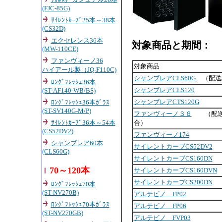
(FJC-85G)
ｻｲﾚﾝﾄｶｰﾌﾞ25本～38本
(CS32D)
エクセレンス36本
対象商品と期間：
(MW-110CE)
ファンヴィーノ36
対象商品
ハイアール製（JQ-F110C)
シャンブレアCLS60G
（配送
ﾛﾝｸﾞﾌﾚｯｼｭ36本
シャンブレアCLS120
(ST-AF140-WB/BS)
シャンブレアCTS120G
ﾛﾝｸﾞﾌﾚｯｼｭ36本ｶﾞﾗｽ
(ST-SV140G-M/P)
ファンヴィーノ３６
（配送
合）
ｻｲﾚﾝﾄｶｰﾌﾞ36本～54本
(CS52DV2)
ファンヴィーノ174
シャンブレア60本
サイレントカーブCS52DV2
(CLS60G)
サイレントカーブCS160DN
70～120本
サイレントカーブCS160DVN
サイレントカーブCS200DN
ﾛﾝｸﾞﾌﾚｯｼｭ70本
(ST-NV270B)
アルテビノ FP02
ﾛﾝｸﾞﾌﾚｯｼｭ70本ｶﾞﾗｽ
アルテビノ FP06
(ST-NV270GB)
アルテビノ FVP03