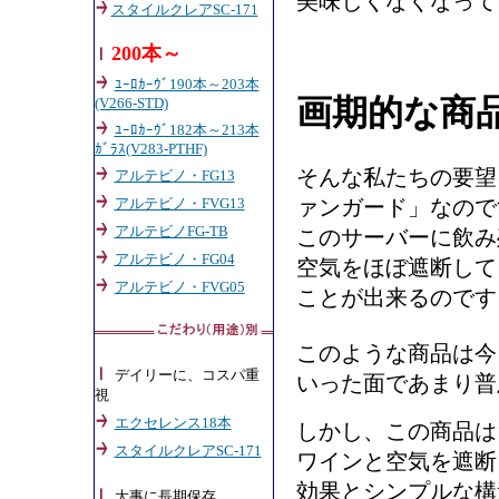
美味しくなくなって
スタイルクレアSC-171
200本～
ﾕｰﾛｶｰｳﾞ190本～203本
画期的な商
(V266-STD)
ﾕｰﾛｶｰｳﾞ182本～213本
ｶﾞﾗｽ(V283-PTHF)
そんな私たちの要望
アルテビノ・FG13
ァンガード」なので
アルテビノ・FVG13
アルテビノFG-TB
このサーバーに飲み
アルテビノ・FG04
空気をほぼ遮断して
アルテビノ・FVG05
ことが出来るのです
このような商品は今
デイリーに、コスパ重
いった面であまり普
視
エクセレンス18本
しかし、この商品
スタイルクレアSC-171
ワインと空気を遮断
効果とシンプルな構
大事に長期保存