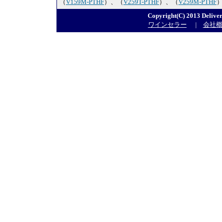
（
V159M-PTHF
）、（
V259T-PTHF
）、（
V259M-PTHF
Copyright(C) 2013 Deliver
ワインセラー
|
会社