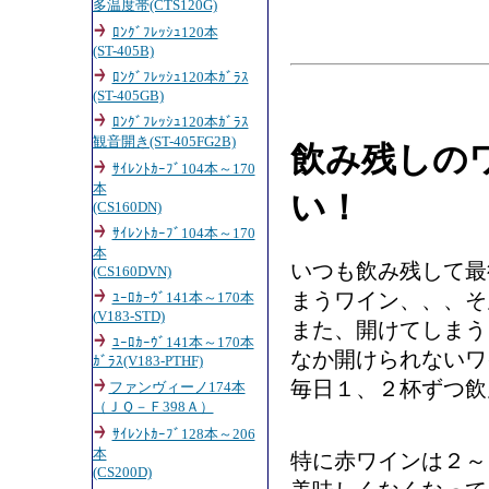
多温度帯(CTS120G)
ﾛﾝｸﾞﾌﾚｯｼｭ120本
(ST-405B)
ﾛﾝｸﾞﾌﾚｯｼｭ120本ｶﾞﾗｽ
(ST-405GB)
ﾛﾝｸﾞﾌﾚｯｼｭ120本ｶﾞﾗｽ
観音開き(ST-405FG2B)
飲み残しの
ｻｲﾚﾝﾄｶｰﾌﾞ104本～170
本
い！
(CS160DN)
ｻｲﾚﾝﾄｶｰﾌﾞ104本～170
本
いつも飲み残して最
(CS160DVN)
まうワイン、、、そ
ﾕｰﾛｶｰｳﾞ141本～170本
(
V183-STD)
また、開けてしまう
ﾕｰﾛｶｰｳﾞ141本～170本
なか開けられないワ
ｶﾞﾗｽ(V183-PTHF)
毎日１、２杯ずつ飲
ファンヴィーノ174本
（ＪＱ－Ｆ398Ａ）
ｻｲﾚﾝﾄｶｰﾌﾞ128本～206
本
特に赤ワインは２～
(CS200D)