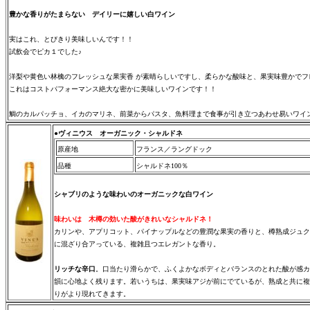
豊かな香りがたまらない
デイリーに嬉しい白ワイン
実はこれ、とびきり美味しいんです！！
試飲会でピカ１でした♪
洋梨や黄色い林檎のフレッシュな果実香 が素晴らしいですし、柔らかな酸味と、果実味豊かでフ
これはコストパフォーマンス絶大な密かに美味しいワインです！！
鯛のカルパッチョ、イカのマリネ、前菜からパスタ、魚料理まで食事が引き立つあわせ易いワイ
●ヴィニウス オーガニック・シャルドネ
原産地
フランス／ラングドック
品種
シャルドネ100％
シャブリのような味わいのオーガニックな白ワイン
味わいは 木樽の効いた酸がきれいなシャルドネ！
カリンや、アプリコット、パイナップルなどの豊潤な果実の香りと、樽熟成ジュク
に混ざり合アっている、複雑且つエレガントな香り。
リッチな辛口
。口当たり滑らかで、ふくよかなボディとバランスのとれた酸が感カ
韻に心地よく残ります。若いうちは、果実味アジが前にでているが、熟成と共に複
りがより現れてきます。