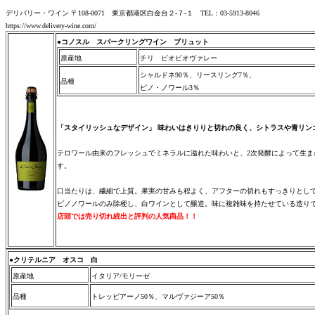
デリバリー・ワイン 〒108-0071 東京都港区白金台２-７-１ TEL：03-5913-8046
https://www.delivery-wine.com/
●コノスル スパークリングワイン ブリュット
原産地
チリ ビオビオヴァレー
シャルドネ90％、リースリング7％、
品種
ピノ・ノワール3％
「スタイリッシュなデザイン」 味わいはきりりと切れの良く、シトラスや青リン
テロワール由来のフレッシュでミネラルに溢れた味わいと、2次発酵によって生
す。
口当たりは、繊細で上質。果実の甘みも程よく、アフターの切れもすっきりとし
ピノノワールのみ除梗し、白ワインとして醸造。味に複雑味を持たせている造り
店頭では売り切れ続出と評判の人気商品！！
●クリテルニア オスコ 白
原産地
イタリア/モリーゼ
品種
トレッビアーノ50％、マルヴァジーア50％