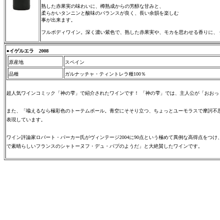
熟した赤果実の味わいに、樽熟成からの芳醇な甘みと、
柔らかいタンニンと酸味のバランスが良く、長い余韻を楽しむ
事が出来ます。
フルボディワイン。深く濃い紫色で、熟した赤果実や、モカを思わせる香りに、
●
イゲルエラ 2008
原産地
スペイン
品種
ガルナッチャ・ティントレラ種100％
超人気ワインコミック「神の雫」で紹介されたワインです！ 「神の雫」では、主人公が「おおっ
また、「喩えるなら極彩色のトーテムポール。青空にそそり立つ、ちょっとユーモラスで摩訶不
表現しています。
ワイン評論家ロバート・パーカー氏がヴィンテージ2004に90点という極めて異例な高得点をつ
で素晴らしいフランスのシャトーヌフ・デュ・パプのようだ」と大絶賛したワインです。