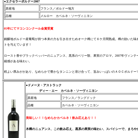
●
エクセラーボルドー2007
原産地
フランス／ボルドー地方
品種
メルロー カベルネ・ソーヴィニヨン
05年にてマコンコンクール金賞受賞
銘醸地ボルドー産葡萄が持つ本来の力を引き出すためオーク樽にて６ケ月間熟成。樽の効いた味
トを与えています！
ロースト香やブラックペッパーのニュアンス、黒系のベリー類、果実のアロマ。2007年ヴィン
縮感がある味わい。
程よい厚みががあり、なめらかで豊かなタンニンと溶け合って、旨みいっぱいのＡＯＣボルドー
●ドメーヌ・アストラック
ディー・エー カベルネ・ソーヴィニヨン
原産地
フランス／ラングドック
品種
カベルネ・ソーヴィニヨン
美味しい！！なめらかカベルネ！飲み応えあり！！
木樽のニュアンス、この飲み応え、黒系の果実の味わい、スパイシーで、まろや