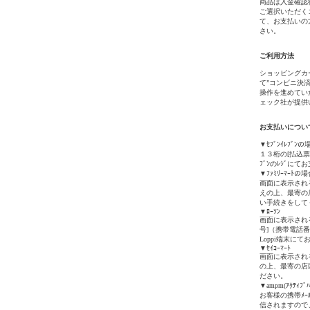
商品は入金確認
ご選択いただく
て、お支払いの
さい。
ご利用方法
ショッピングカ
て”コンビニ決
操作を進めてい
ェック社が提供
お支払いについ
▼ｾﾌﾞﾝｲﾚﾌﾞﾝの
１３桁の[払込票
ﾌﾞﾝのﾚｼﾞに
▼ﾌｧﾐﾘｰﾏｰﾄの
画面に表示される
えの上、最寄の
い手続きをして
▼ﾛｰｿﾝ
画面に表示され
号]（携帯電話
Loppi端末に
▼ｾｲｺｰﾏｰﾄ
画面に表示され
の上、最寄の店頭
ださい。
▼ampm(ｱｸﾃｨﾌﾞ
お客様の携帯ﾒｰﾙｱ
信されますので、