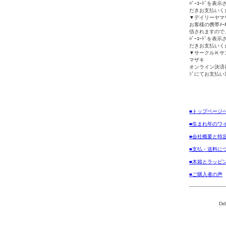
ﾊﾞｰｺｰﾄﾞを
だきお支払いく
▼デイリーヤマザキ(
お客様の携帯ﾒｰﾙｱ
信されますので、
ﾊﾞｰｺｰﾄﾞを
だきお支払いく
▼サークルＫサ
マザキ
オンライン決済
ｼﾞにてお支払
■トップページ
■生まれ年のワ
■会社概要と特
■支払・送料に
■木箱とラッピ
■ご購入者の声
Del