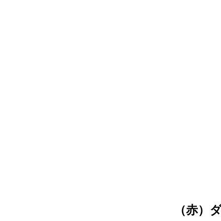
（赤
）ダ