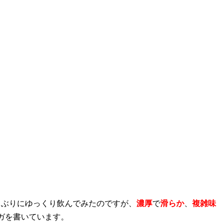
しぶりにゆっくり飲んでみたのですが、
濃厚
で
滑らか
、
複雑味
ガを書いています。