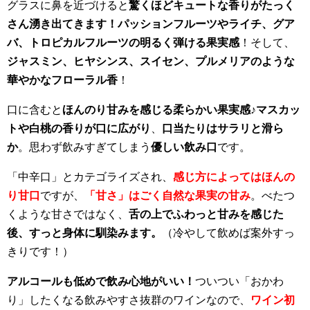
グラスに鼻を近づけると
驚くほどキュートな香りがたっく
さん湧き出てきます！パッションフルーツやライチ、グア
バ、トロピカルフルーツの明るく弾ける果実感
！そして、
ジャスミン、ヒヤシンス、スイセン、プルメリアのような
華やかなフローラル香
！
口に含むと
ほんのり甘みを感じる柔らかい果実感
♪
マスカッ
トや白桃の香りが口に広がり
、
口当たりはサラリと滑ら
か
。思わず飲みすぎてしまう
優しい飲み口
です。
「中辛口」とカテゴライズされ、
感じ方によってはほんの
り甘口
ですが、
「甘さ」はごく自然な果実の甘み
。べたつ
くような甘さではなく、
舌の上でふわっと甘みを感じた
後、すっと身体に馴染みます。
（冷やして飲めば案外すっ
きりです！）
アルコールも低めで飲み心地がいい！
ついつい「おかわ
り」したくなる飲みやすさ抜群のワインなので、
ワイン初