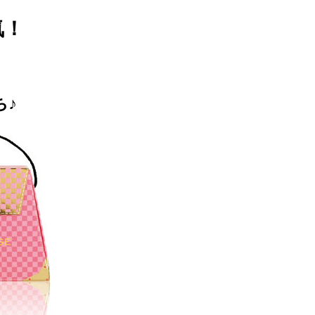
気！
！
♪