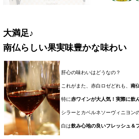
大満足♪
南仏らしい果実味豊かな味わい
肝心の味わいはどうなの？
これがまた、赤白ロゼどれも、
南
特に
赤ワインが大人気！実際に飲
シラーとカベルネソーヴィニヨン
白は
飲み心地の良いフレッシュ＆