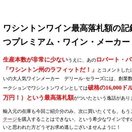
ワシントンワイン最高落札額の記
つプレミアム・ワイン・メーカー
生産本数が非常に少ない
ロバート・パ
うえに、あの
「ワシントン州のラフィットだ！」
とコメントした
いの大人気ワインメーカー デリール･セラーズには、
創業
破格の16,000ド
ークションでワシントンワインとしては
万円！）という最高落札額
がついたという逸話があり
輸入元の在庫も今回ご紹介分のみ、次に買いたくても、もう
テージ
を購入することはできない、という希少なワインです
いと思われた方どうぞお求め逃しございませんように！