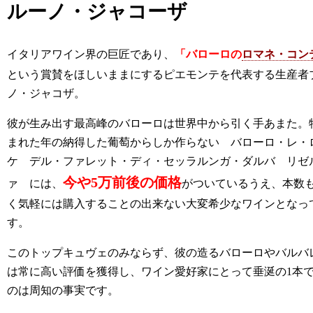
ルーノ・ジャコーザ
イタリアワイン界の巨匠であり、
「バローロの
ロマネ・コン
という賞賛をほしいままにするピエモンテを代表する生産者
ノ・ジャコザ。
彼が生み出す最高峰のバローロは世界中から引く手あまた。
まれた年の納得した葡萄からしか作らない バローロ・レ・
ケ デル・ファレット・ディ・セッラルンガ・ダルバ リゼ
今や5万前後の価格
ァ には、
がついているうえ、本数
く気軽には購入することの出来ない大変希少なワインとなっ
す。
このトップキュヴェのみならず、彼の造るバローロやバルバ
は常に高い評価を獲得し、ワイン愛好家にとって垂涎の1本
のは周知の事実です。