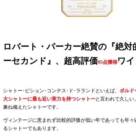
ロバート・パーカー絶賛の『絶対
ーセカンド』、超高評価
ワイ
95点獲得
シャトー･ピション･コンテス･ド･ラランドといえば、
ボルド
大シャトーに最も近い実力を持つシャトー
と言われて久しい
兼ね備えたシャトーです。
ヴィンテージに恵まれず比較的評価が低い年であっても年々
るシャトーでもあります。