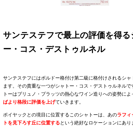
サンテステフで最上の評価を得る
ー・コス・デストゥルネル
サンテステフにはボルドー格付け第二級に格付けされるシャ
ます。その貴重な一つがシャトー・コス・デストゥルネルで
トーはブリュノ・プラッツの熱心なワイン造りへの姿勢によ
ばより格段に評価を上げ
ていきます。
ポイヤックとの境目に位置するこのシャトーは、あの
ラフィ
トを見下ろす丘に位置する
という絶好なロケーションにあり