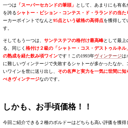
一つは
「スーパーセカンドの筆頭」
として、あまりにも有名
を誇る
シャトー・ピション・コンテス・ド・ラランドの当たり年
ーカーポイントでなんと
95点という破格の高得点
を獲得して
す。
そしてもう一つは、
サンテステフの格付け最高峰
として最上
る、同じく
格付け２級の「シャトー・コス・デストゥルネル
の熟成を経た飲み頃ワイン
です！この1993年
ヴィンテージ
は
に難しいヴィンテージで失敗するシャトーが多かったなか、
いワインを世に送り出し、
その名声と実力を一気に世間に知
べきヴィンテージ
なのです。
しかも、お手頃価格！！
今回ご紹介できる２種のボルドーはどちらも高い評価を獲得