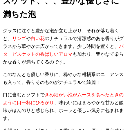
スケット、、、豊かな優しさに
満ちた泡
グラスに注ぐと豊かな泡が立ち上がり、それが落ち着く
と、
リンゴ
や
白い花
のナチュラルで清潔感のある香りがグ
ラスから華やかに広がってきます。少し時間を置くと、
バ
タービスケットの香ばしいアロマ
も加わり、豊かなで柔ら
かな香りが満ちてくるのです。
このなんとも優しい香りに、穏やかな柑橘系のニュアンス
も入って、香りそのものがナチュラルで綺麗！
口に含むとソフトで
きめ細かい泡がムースを食べたときの
ように口一杯にひろがり
、味わいにはまろやかな甘みと酸
味がほんのりと感じられ、ホーッと優しい気分に包まれま
す。