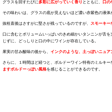
グラスを回すたびに
多彩に広がっていく香り
とともに、
口の
その味わいは、グラスの底が見えないほど濃い赤紫色の液体
抜栓直後はさすがに堅さが残っているのですが、
スモーキー
口に含むとボリュームいっぱいのきめ細かいタンニンが舌を
じずに、どっしりと口の中にワインが存在している。
果実の甘み酸味の後から、
インクのような、土っぽいニュア
さらに、１時間ほど経つと、ボルドーワイン特有のミルキー
ますボルドーっぽい風格
を感じることができるのです。