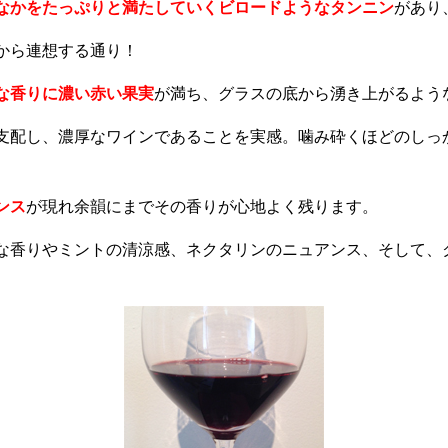
なかをたっぷりと満たしていくビロードようなタンニン
があり
から連想する通り！
な香りに濃い赤い果実
が満ち、グラスの底から湧き上がるよう
支配し、濃厚なワインであることを実感。噛み砕くほどのしっ
ンス
が現れ余韻にまでその香りが心地よく残ります。
な香りやミントの清涼感、ネクタリンのニュアンス、そして、