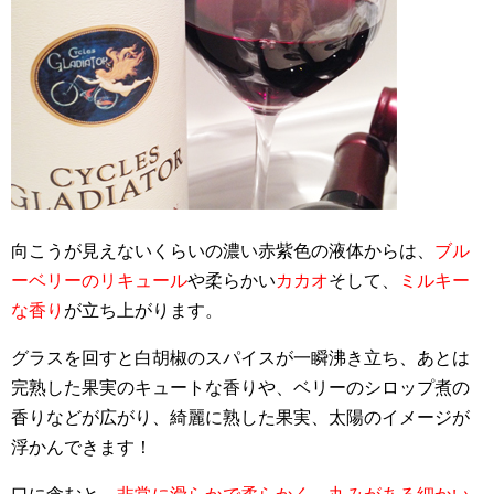
向こうが見えないくらいの濃い赤紫色の液体からは、
ブル
ーベリーのリキュール
や柔らかい
カカオ
そして、
ミルキー
な香り
が立ち上がります。
グラスを回すと白胡椒のスパイスが一瞬沸き立ち、あとは
完熟した果実のキュートな香りや、ベリーのシロップ煮の
香りなどが広がり、綺麗に熟した果実、太陽のイメージが
浮かんできます！