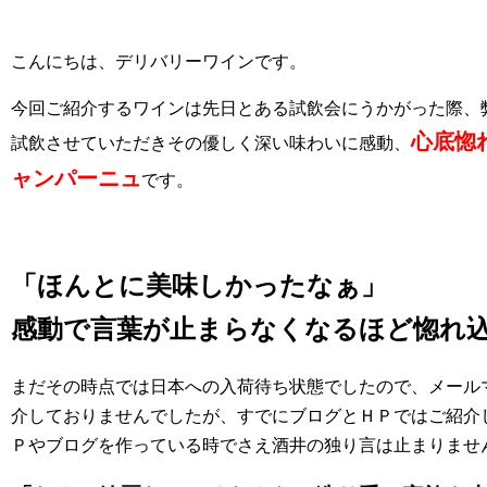
こんにちは、デリバリーワインです。
今回ご紹介するワインは先日とある試飲会にうかがった際、
心底惚
試飲させていただきその優しく深い味わいに感動、
ャンパーニュ
です。
「ほんとに美味しかったなぁ」
感動で言葉が止まらなくなるほど惚れ
まだその時点では日本への入荷待ち状態でしたので、メール
介しておりませんでしたが、すでにブログとＨＰではご紹介
Ｐやブログを作っている時でさえ酒井の独り言は止まりませ