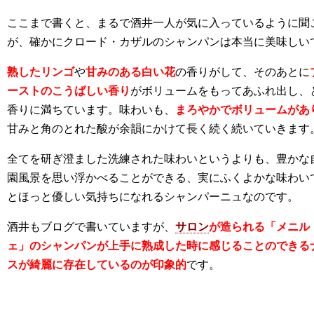
ここまで書くと、まるで酒井一人が気に入っているように聞
が、確かにクロード・カザルのシャンパンは本当に美味しい
熟したリンゴ
や
甘みのある白い花
の香りがして、そのあとに
ーストのこうばしい香り
がボリュームをもってあふれ出し、
香りに満ちています。味わいも、
まろやかでボリュームがあ
甘みと角のとれた酸が余韻にかけて長く続く続いていきます
全てを研ぎ澄ました洗練された味わいというよりも、豊かな
園風景を思い浮かべることができる、実にふくよかな味わい
とほっと優しい気持ちになれるシャンパーニュなのです。
酒井もブログで書いていますが、
サロン
が造られる「メニル
ェ」のシャンパンが上手に熟成した時に感じることのできる
スが綺麗に存在しているのが印象的
です。