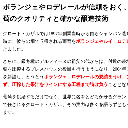
ボランジェやロデレールが信頼をおく
萄のクオリティと確かな醸造技術
クロード・カザルでは1897年創業当時から自らシャンパン
時に、彼らの畑で収穫される葡萄を
ボランジェやルイ・ロデ
きました。
さらに、厳冬種のデルフィーヌの祖父の代からは、付近の栽
萄を圧搾するプレスハウスの役目も行うようになり、2004
を新設し、とうとう
ボランジェ、ロデレールの要請をうけ、
ず、圧搾した果汁をワインにする工程まで請け負う
こととな
葡萄を供給するだけでなく、世界に名をとどろかせるグラン
で任されるクロード・カザル、その実力は多くを語らずとも
ます。