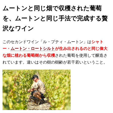
ムートンと同じ畑で収穫された葡萄
を、ムートンと同じ手法で完成する贅
沢なワイン
このセカンドワイン「ル・プティ・ムートン」は
シャト
ー・
ムートン・ロートシルト
が生み出されるのと同じ偉大
な畑に植わる葡萄樹から収穫
された葡萄を使用して醸造さ
れています。違いはその樹の樹齢が若干若いということ。