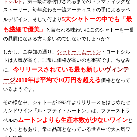
トシルト
。第一級に格付けされるまでのドラマティックな
ストーリー、毎年変わる一流アーティストの手によるラベ
5大シャトーの中でも「最
ルデザイン、そして何より
も繊細で優美」
と言われる味わいにこのシャトーを一番
の贔屓になさる方も多いのではないでしょうか？
しかし、ご存知の通り、
シャトー・ムートン
・ロートシル
トは人気が高く、非常に価格が高いのも事実です。ちなみ
今リリースされている最も新しい
ヴィンテ
に、
ージ
2010年は平均で10万円を超える
価格となって
いるようです。
その様な中、シャトーが1993年よりリリースをはじめたセ
カンドワイン「ル・プティ・ムートン」は、ファーストラ
ムートンよりも生産本数が少ないワイン
ベルの
と
いうこともあり、常に品薄となっている世界中で大人気ワ