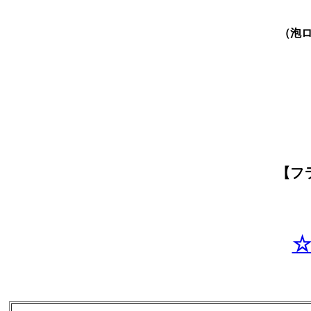
（泡
【フ