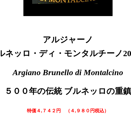
アルジャーノ
ルネッロ・ディ・モンタルチーノ2
Argiano Brunello di Montalcino
５００年の伝統 ブルネッロの重
特価４,７４２円 （４,９８０円税込）