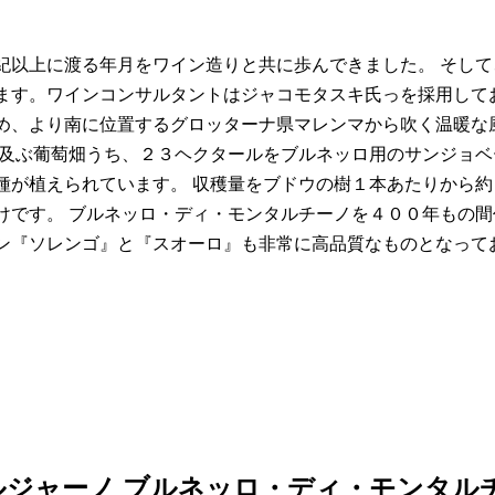
紀以上に渡る年月をワイン造りと共に歩んできました。 そし
ます。ワインコンサルタントはジャコモタスキ氏っを採用して
め、より南に位置するグロッターナ県マレンマから吹く温暖な
に及ぶ葡萄畑うち、２３ヘクタールをブルネッロ用のサンジョ
種が植えられています。 収穫量をブドウの樹１本あたりから約
けです。 ブルネッロ・ディ・モンタルチーノを４００年もの
ン『ソレンゴ』と『スオーロ』も非常に高品質なものとなって
ルジャーノ ブルネッロ・ディ・モンタル