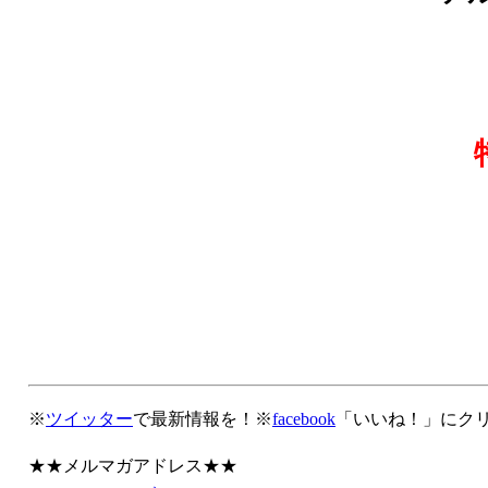
※
ツイッター
で最新情報を！※
facebook
「いいね！」にク
★★メルマガアドレス★★