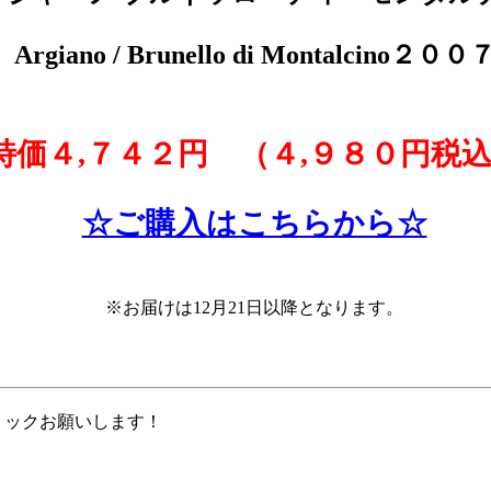
Argiano / Brunello di Montalcino２００
特価４,７４２円 （４,９８０円税
☆ご購入はこちらから☆
※お届けは12月21
日以降となります。
リックお願いします！