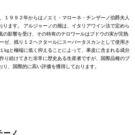
て、１９９２年からはノエミ・マローネ・チンザーノ伯爵夫人
おります。 アルジャーノの畑は、イタリアワイン法で定めら
風の影響を受け、その特有のテロワールはブドウの実が完熟
ベーゼ、残り１２ヘクタールにスーパータスカンとして使用さ
１kgと極端に低く抑えることによって、果皮に含まれる成分
間作り続けてきた非常に歴史ある生産者ですが、国際品種のブ
おり、国際的に高い評価を獲得しております。
チーノ