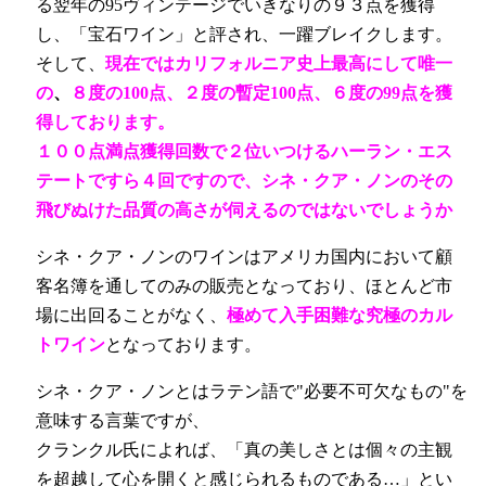
る翌年の95ヴィンテージでいきなりの９３点を獲得
し、「宝石ワイン」と評され、一躍ブレイクします。
そして、
現在ではカリフォルニア史上最高にして唯一
の
、
８度の100点、２度の暫定100点、６度の99点を獲
得しております。
１００点満点獲得回数で２位いつけるハーラン・エス
テートですら４回ですので、シネ・クア・ノンのその
飛びぬけた品質の高さが伺えるのではないでしょうか
シネ・クア・ノンのワインはアメリカ国内において顧
客名簿を通してのみの販売となっており、ほとんど市
場に出回ることがなく、
極めて入手困難な究極のカル
トワイン
となっております。
シネ・クア・ノンとはラテン語で"必要不可欠なもの"を
意味する言葉ですが、
クランクル氏によれば、「真の美しさとは個々の主観
を超越して心を開くと感じられるものである…」とい