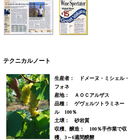
テクニカルノート
生産者： ドメーヌ・ミシェル・
フォネ
産地： ＡＯＣアルザス
品種： ゲヴェルツトラミネー
ル 100％
土壌： 砂岩質
収穫、醸造： 100％手作業で収
穫、3～6週間醗酵