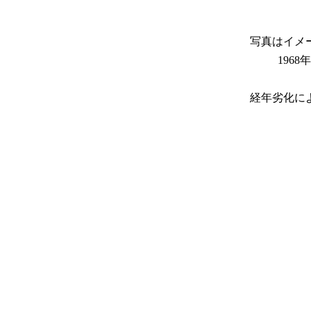
写真はイメー
196
経年劣化に