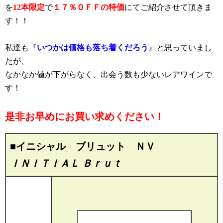
を
12本限定
で
１７％ＯＦＦの特価
にてご紹介させて頂きま
す！！
私達も『
いつかは価格も落ち着くだろう
』と思っていまし
たが、
なかなか値が下がらなく、出会う数も少ないレアワインで
す！
是非お早めにお買い求めください！
■イニシャル ブリュット ＮＶ
ＩＮＩＴＩＡＬ Ｂｒｕｔ