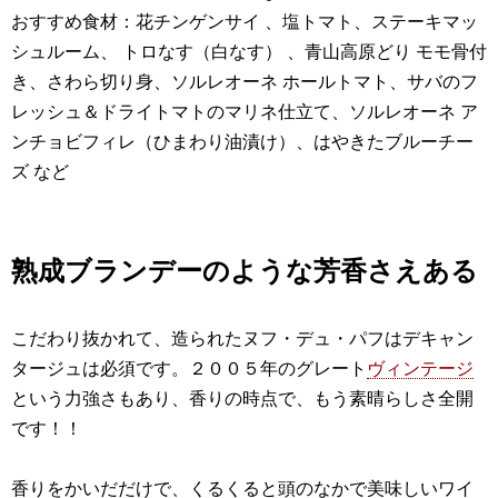
おすすめ食材：花チンゲンサイ 、塩トマト、ステーキマッ
シュルーム、 トロなす（白なす） 、青山高原どり モモ骨付
き、さわら切り身、ソルレオーネ ホールトマト、サバのフ
レッシュ＆ドライトマトのマリネ仕立て、ソルレオーネ ア
ンチョビフィレ（ひまわり油漬け）、はやきたブルーチー
ズ など
熟成ブランデーのような芳香さえある
こだわり抜かれて、造られたヌフ・デュ・パフはデキャン
タージュは必須です。２００５年のグレート
ヴィンテージ
という力強さもあり、香りの時点で、もう素晴らしさ全開
です！！
香りをかいだだけで、くるくると頭のなかで美味しいワイ