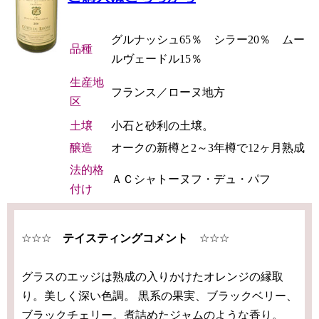
グルナッシュ65％ シラー20％ ムー
品種
ルヴェードル15％
生産地
フランス／ローヌ地方
区
土壌
小石と砂利の土壌。
醸造
オークの新樽と2～3年樽で12ヶ月熟成
法的格
ＡＣシャトーヌフ・デュ・パフ
付け
☆☆☆
テイスティングコメント
☆☆☆
グラスのエッジは熟成の入りかけたオレンジの縁取
り。美しく深い色調。 黒系の果実、ブラックベリー、
ブラックチェリー。煮詰めたジャムのような香り。