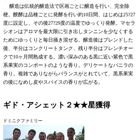
醸造は伝統的醸造法で区画ごとに醸造を行い、完全除
梗。醗酵は品種ごとに発酵を行い約10日間、はじめは25?27
度に設定し、その後27?29度の温度でゆっくり発酵。マセラ
シオンはアロマを最大限に引き出しタンニンを少なくする
ためにゆっくりと毎日掻き混ぜる。醸造後はブレンドした
後、半分はコンクリートタンク、残り半分はフレンチオー
クで10ヶ月間熟成する。濃い深みのある黒に近い紫色で黒
系果実のコンポートのような香り。デリケートなバニラの
香り。複雑でありながらバランスがとれていて、黒系果実
の後になめし皮やスパイスの香りが広がる。
ギド・アシェット２★★星獲得
ドミニクファミリー