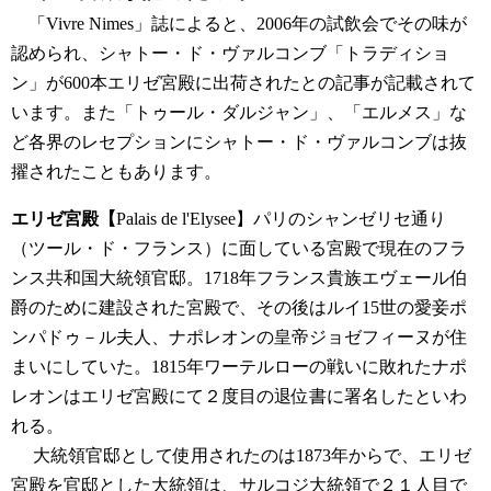
「Vivre Nimes」誌によると、2006年の試飲会でその味が
認められ、シャトー・ド・ヴァルコンブ「トラディショ
ン」が600本エリゼ宮殿に出荷されたとの記事が記載されて
います。また「トゥール・ダルジャン」、「エルメス」な
ど各界のレセプションにシャトー・ド・ヴァルコンブは抜
擢されたこともあります。
エリゼ宮殿【
Palais de l'Elysee】パリのシャンゼリセ通り
（ツール・ド・フランス）に面している宮殿で現在のフラ
ンス共和国大統領官邸。1718年フランス貴族エヴェール伯
爵のために建設された宮殿で、その後はルイ15世の愛妾ポ
ンパドゥ－ル夫人、ナポレオンの皇帝ジョゼフィーヌが住
まいにしていた。1815年ワーテルローの戦いに敗れたナポ
レオンはエリゼ宮殿にて２度目の退位書に署名したといわ
れる。
大統領官邸として使用されたのは1873年からで、エリゼ
宮殿を官邸とした大統領は、サルコジ大統領で２１人目で