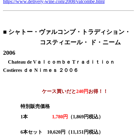
https://www.delivery-wine.com/2008/valcombe.html
■
シャトー・ヴァルコンブ・トラディション・
コスティエール・ ド・ニーム
2006
Chateau de Vａｌｃｏｍｂｅ Tｒａｄｉｔｉｏｎ
Costieres ｄｅ Nｉｍｅｓ ２００６
ケース買いだと
240円
お得！！
特別販売価格
1本
1,780円
（1,869円税込）
6本セット
10,620円
（11,151円税込）