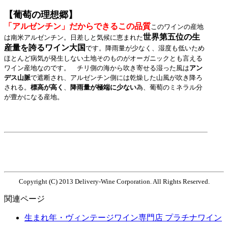
【葡萄の理想郷】
「アルゼンチン」だからできるこの品質
このワインの産地
世界第五位の生
は南米アルゼンチン。
日差しと気候に恵まれた
産量を誇るワイン大国
です
。降雨量が少なく、湿度も低いため
ほとんど病気が発生しない土地そのものがオーガニックとも言える
ワイン産地なのです。 チリ側の海から吹き寄せる湿った風は
アン
デス山脈
で遮断され、アルゼンチン側には乾燥した山風が吹き降ろ
される。
標高が高く
、
降雨量が極端に少ない
為、葡萄のミネラル分
が豊かになる産地。
Copyright (C) 2013 Delivery-Wine Corporation. All Rights Reserved.
関連ページ
生まれ年・ヴィンテージワイン専門店 プラチナワイン