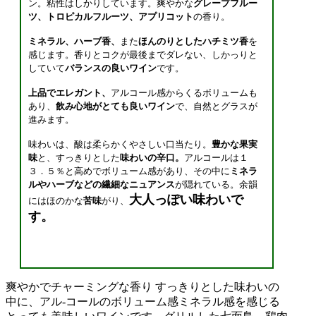
ン。粘性はしかりしています。爽やかな
グレープフルー
ツ、トロピカルフルーツ、アプリコット
の香り。
ミネラル、ハーブ香、
また
ほんのりとしたハチミツ香
を
感じます。香りとコクが最後までダレない、しかっりと
していて
バランスの良いワイン
です。
上品でエレガント、
アルコール感からくるボリュームも
あり、
飲み心地がとても良いワイン
で、自然とグラスが
進みます。
味わいは、酸は柔らかくやさしい口当たり。
豊かな果実
味
と、すっきりとした
味わいの辛口。
アルコールは１
３．５％と高めでボリューム感があり、その中に
ミネラ
ルやハーブなどの繊細なニュアンス
が隠れている。余韻
大人っぽい味わいで
にはほのかな
苦味
がり、
す。
爽やかでチャーミングな香り すっきりとした味わいの
中に、アル-コールのボリューム感ミネラル感を感じる