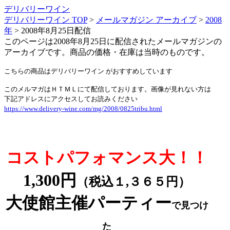
デリバリーワイン
デリバリーワイン TOP
>
メールマガジン アーカイブ
>
2008
年
>
2008年8月25日配信
このページは2008年8月25日に配信されたメールマガジンの
アーカイブです。商品の価格・在庫は当時のものです。
こちらの商品はデリバリーワイン がおすすめしています
このメルマガはＨＴＭＬにて配信しております。画像が見れない方は
下記アドレスにアクセスしてお読みください
https://www.delivery-wine.com/mg/2008/0825tribu.html
コストパフォマンス大！！
1,300円
（税込１,３６５円）
大使館主催パーティー
で見つけ
た