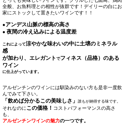
とっても美味しいワインです。グリルした七面鳥、鶏肉
全般、お魚料理との相性が抜群です！デイリーの白にお
家にストックして置きたいワインです！！
アンデス山脈の
標高の高さ
●
夜
間の冷え込みによる温度差
●
涼やかな味わいの中に土壌のミネラル
これによって
感
が加わり、エレガント
フィネス（品格）のある
で
ワイン
に仕上がっています。
アルゼンチンのワインには馴染みのない方も是非一度飲
んでみて下さい。
「飲めば分かるこの美味しさ」
誰もが納得する味です。
この価格！
それなのに
コストパフォーマンスの高さ
も、
アルゼンチンワインの魅力
の一つです。