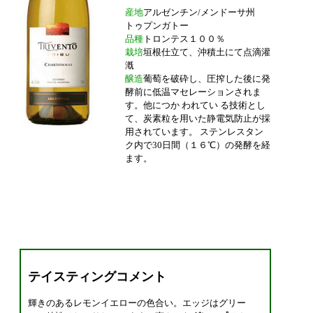
産地
アルゼンチン/メンドーサ州
トゥプンガトー
品種
トロンテス１００％
栽培
垣根仕立て、沖積土にて点滴灌
漑
醸造
葡萄を破砕し、圧搾した後に発
酵前に低温マセレーションされま
す。他につか われてい る技術とし
て、炭素粒を用いた静電気防止が採
用されています。 ステンレスタン
ク内で30日間（１６℃）の発酵を経
ます。
テイスティングコメント
輝きのあるレモンイエローの色合い。エッジはグリー